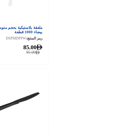
بيضاء 1000 قطعة
رمز المنتج:
DSPMDPPW
85.00
95.00