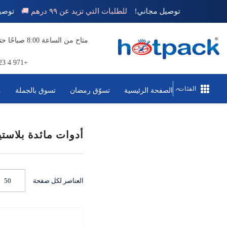
تخطي إلى المحتوى
توصيل مجاني!
للطلبات التي تزيد عن ٩٩ درهم 🚚
+971 4 823 1111
الفئات
الصفحة الرئيسية
تسوّق رمضان
تسوق بالجملة
م
أدوات مائدة بلاست
العناصر لكل صفحة
50