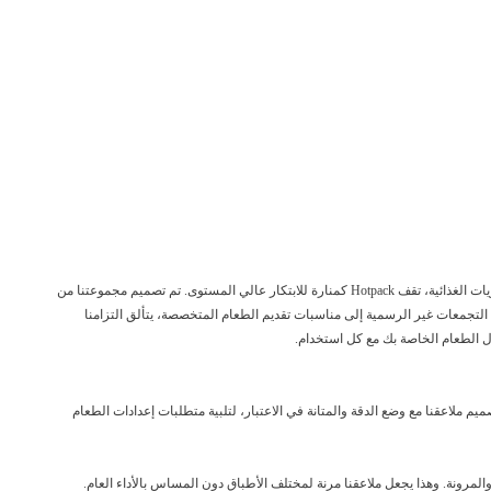
تغلب على توقعات التقديم الخاصة بك باستخدام أدوات المائدة البلاستيكية متوسطة التحمل من Hotpack. في مجال تناول الضروريات الغذائية، تقف Hotpack كمنارة للابتكار عالي المستوى. تم تصميم مجموعتنا من
 التجمعات غير الرسمية إلى مناسبات تقديم الطعام المتخصصة، يتألق التزامنا
القدرات المتميزة. تم تصميم ملاعقنا مع وضع الدقة والمتانة في الاعتبار، لتلبية متطلبات إعدادات الطعام
لمرونة. وهذا يجعل ملاعقنا مرنة لمختلف الأطباق دون المساس بالأداء العام.