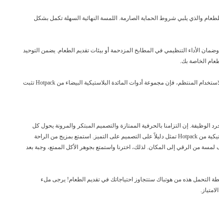
للطعام والذي يلبي شروط الحماية الصارمة. اللمسة النهائية السهلة تكمل بشكل
ن الأداء التنظيمي في المطابخ المزدحمة أو بيئات تقديم الطعام. يضمن التوحيد
طعام الخاصة بك.
سواء كنت تستضيف تجمعًا غير رسمي، أو تتعامل مع حدث تقديم الطعام، أو غالبًا ما تبحث عن أدوات مائدة يمكن الاعتماد عليها للاستخدام المنتظم، فإن مجموعة أدوات المائدة البلاستيكية البيضاء من Hotpack تثبت
تتجاوز مجرد الوظيفة. إن التزامنا بالحرفية الممتازة والتصميم المبتكر والمرونة يحول كل
وجبة إلى مناسبة مبهجة. بدءًا من العروض التقديمية الأنيقة وحتى الاستخدام العملي والمنتظم، فإن مجموعة أدوات المائدة البلاستيكية من Hotpack تمثل دليلاً على التصميم على التميز. استمتع بمزيج من الراحة
لمسة من الرقي إلى المكان. لذلك، اخترنا واستمتع بجوهر الأكل الممتع، وجبة بعد
وسطة التحمل هذه من هوتباك ستتجاوز احتياجاتك في تقديم الطعام! يرجى ملء
امتياز.