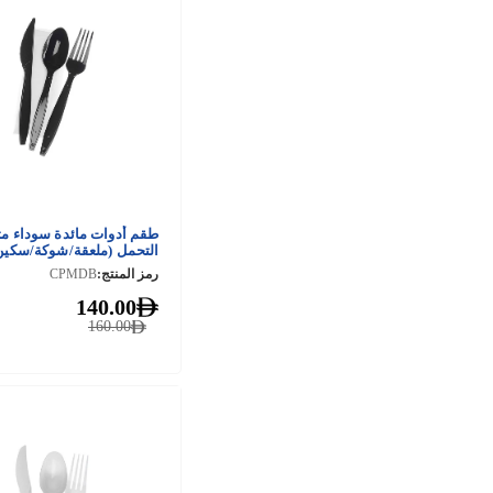
طقم أدوات مائدة سوداء م
التحمل (ملعقة/شوكة/سكين
500 قطعة
رمز المنتج:
CPMDB
140.00
160.00