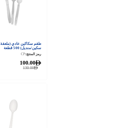
طقم سكاكين عادي (ملعقة/
سكين/منديل) 500 قطعة
رمز المنتج:
CP
100.00
130.00