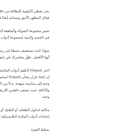
نحن نعطي الأولوية للنظافة من خلا
فعال المظهر الأنيق وتساعد أيضًا 
تتميز مجموعة الشوكة والملعقة ال
في الحجم والبنية لمجموعة أدوات ال
أنها الأفضل. طوِّر مغامرتك في تناول الطعام مع Hotpack واجمع بسلاسة بين التطبيق العملي
اختر Hotpack لأطقم أدوات المائدة البلاستيكية واستمتع بكل وجبة
إن اتخا
والأناقة، حيث نسعى جاهدين للارتق
وجبة.
مثالية لتناول الطعام، أو الطبخ، 
إعدادات أدوات المائدة البلاستيكية
يسلط الضوء