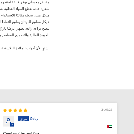
مقبض محيطي يوفر قبضة آمنة ومر
شفرة حادة تقطع المواد الغذائية بس
هيكل متين يجعله مثاليًا للاستخدام 
هيكل مقاوم للبهتان يقاوم التقاط 
ينضح براعة رائعة تظهر عرضًا بارزًا
الجودة العالية والتصميم المعاصر ي
اشترِ الآن أدوات المائدة البلاستي
24/06/26
Ruby
Good quality and fast