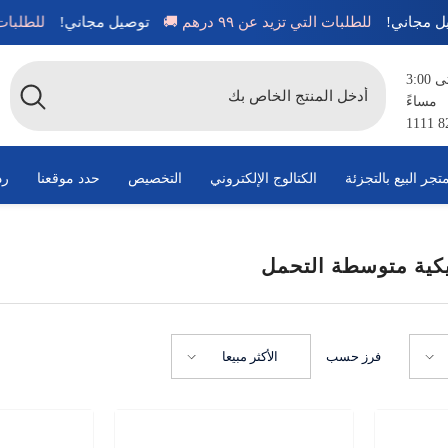
توصيل مجاني!
للطلبات التي تزيد عن ٩٩ درهم 🚚
توصيل مجاني!
للطل
متاح من الساعة 8:00 صباحًا حتى 3:00
مساءً
تجر البيع بالتجزئة
الكتالوج الإلكتروني
التخصيص
حدد موقعنا
رد
يكية متوسطة التحمل
فرز حسب
الأكثر مبيعا