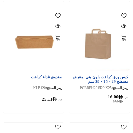
كيس ورق كرافت بلون بني بمقبض
صندوق غداء كرافت
مسطح 29 × 15 × 29 سم
رمز المنتج:
PCBBFH291529 X25
رمز المنتج:
KLB120
16.00
من
25.11
من
27.00