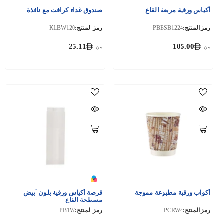
أكياس ورقية مربعة القاع
صندوق غداء كرافت مع نافذة
رمز المنتج:
PBBSB1224
رمز المنتج:
KLBW120
25.11
105.00
من
من
أكواب ورقية مطبوعة مموجة
قرصة أكياس ورقية بلون أبيض
مسطحة القاع
رمز المنتج:
PCRW4
رمز المنتج:
PB1W