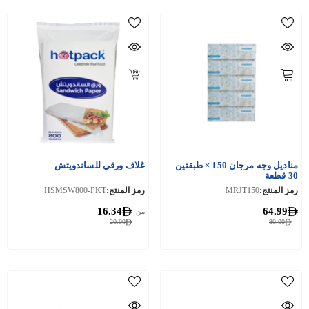
مناديل وجه مرجان 150 × طبقتين
غلاف ورقي للساندويتش
30 قطعة
رمز المنتج:
MRJT150
رمز المنتج:
HSMSW800-PKT
16.34
64.99
من
20.00
80.00