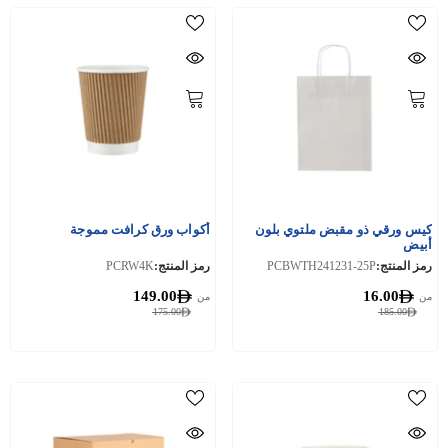
كيس ورقي ذو مقبض ملتوي بلون
أكواب ورق كرافت مموجة
أبيض
رمز المنتج:
PCBWTH241231-25P
رمز المنتج:
PCRW4K
149.00
16.00
من
من
175.00
185.00