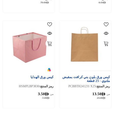
70.00
6.50
كيس ورق بلون بني كرافت بمقبض
كيس ورق الهدايا
ملتوي - 25 قطعة
رمز المنتج:
PCBBTH241231 X25
رمز المنتج:
HSMPLBP3830
3.50
13.50
من
من
7.00
24.00