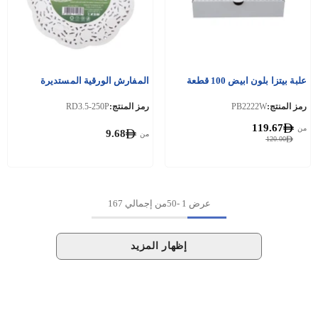
علبة بيتزا بلون ابيض 100 قطعة
المفارش الورقية المستديرة
رمز المنتج:
PB2222W
رمز المنتج:
RD3.5-250P
119.67
من
9.68
من
120.00
عرض
1
-
50
من إجمالي 167
إظهار المزيد