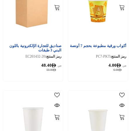
أكواب ورقية مطبوعة بحجم 7 أونصة
صناديق للتجارة الإلكترونية باللون
البني 3 طبقات
رمز المنتج:
PC7-PKT
رمز المنتج:
EC261432-20
48.40
4.00
من
من
50.00
6.00