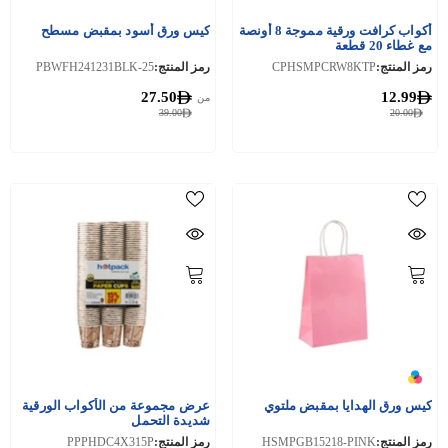
أكواب كرافت ورقية مموجة 8 أونصة
كيس ورق أسود بمقبض مسطح
مع غطاء 20 قطعة
رمز المنتج:
CPHSMPCRW8KTP
رمز المنتج:
PBWFH241231BLK-25
27.50
12.99
من
39.00
20.00
كيس ورق الهدايا بمقبض ملتوي
عرض مجموعة من الأكواب الورقية
شديدة التحمل
رمز المنتج:
HSMPGB15218-PINK
رمز المنتج:
PPPHDC4X315P