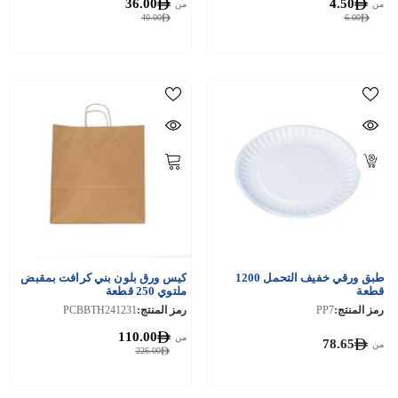
36.00
4.50
من
من
40.00
6.00
طبق ورقي خفيف التحمل 1200
كيس ورق بلون بني كرافت بمقبض
قطعة
ملتوي 250 قطعة
رمز المنتج:
PP7
رمز المنتج:
PCBBTH241231
110.00
من
78.65
من
226.00