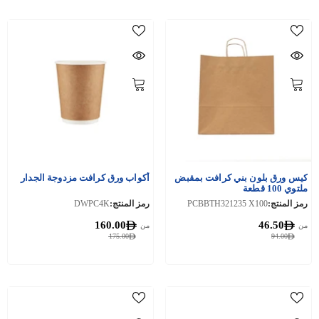
كيس ورق بلون بني كرافت بمقبض
أكواب ورق كرافت مزدوجة الجدار
ملتوي 100 قطعة
رمز المنتج:
PCBBTH321235 X100
رمز المنتج:
DWPC4K
160.00
46.50
من
من
175.00
94.00