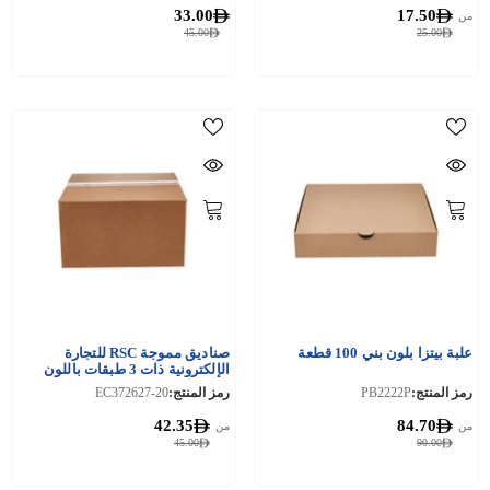
33.00
17.50
من
45.00
25.00
علبة بيتزا بلون بني 100 قطعة
صناديق مموجة RSC للتجارة
الإلكترونية ذات 3 طبقات باللون
البني
رمز المنتج:
PB2222P
رمز المنتج:
EC372627-20
42.35
84.70
من
من
45.00
90.00