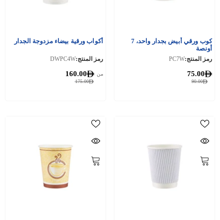
كوب ورقي أبيض بجدار واحد، 7
أكواب ورقية بيضاء مزدوجة الجدار
أونصة
رمز المنتج:
PC7W
رمز المنتج:
DWPC4W
160.00
75.00
من
175.00
90.00