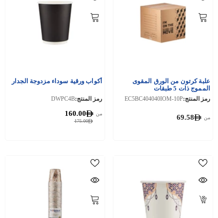
علبة كرتون من الورق المقوى
أكواب ورقية سوداء مزدوجة الجدار
المموج ذات 5 طبقات
رمز المنتج:
EC5BC404040IOM-10P
رمز المنتج:
DWPC4B
160.00
من
69.58
من
175.00