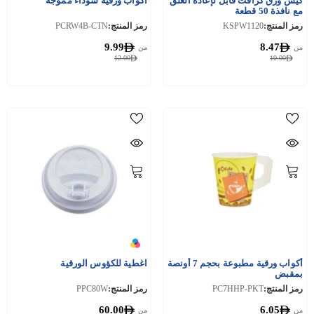
كيس ورق كرافت قابل لإعادة الغلق
أكواب ورقية سوداء مموجة
مع نافذة 50 قطعة
رمز المنتج:
KSPW1120
رمز المنتج:
PCRW4B-CTN
9.99
8.47
من
من
12.00
10.00
أكواب ورقية مطبوعة بحجم 7 أونصة
اغطية للكؤوس الورقية
بمقبض
رمز المنتج:
PC7HHP-PKT
رمز المنتج:
PPC80W
60.00
6.05
من
من