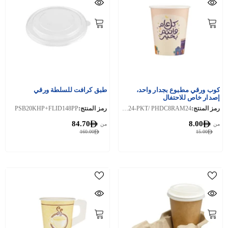
كوب ورقي مطبوع بجدار واحد،
طبق كرافت للسلطة ورقي
إصدار خاص للاحتفال
رمز المنتج:
PPPHDC8RAM24-PKT/ PHDC8RAM24
رمز المنتج:
PSB20KHP+FLID148PP
84.70
8.00
من
من
160.00
15.00