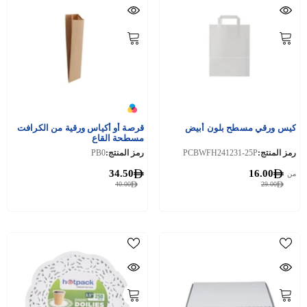
كيس ورقي مسطح بلون أبيض
قرصة أو أكياس ورقية من الكرافت
مسطحة القاع
رمز المنتج:
PCBWFH241231-25P
رمز المنتج:
PB0
34.50
16.00
من
40.00
29.00