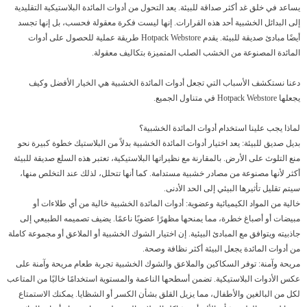
يساعد في خلق غد أكثر صداقة للبيئة. يعد التحول من أدوات المائدة البلاستيكية التقليدية
إلى البدائل الخشبية أحد هذه القرارات. إنها ليست فكرة معقولة فحسب، بل إنها تجسد
أيضًا مبادئ صديقة للبيئة. يقدم Hotpack Webstore طريقة عملية للحصول على أدوات
المائدة المصنوعة من الخشب الصلب المتميزة بتكاليف معقولة.
دعنا نستكشف الأسباب التي تجعل أدوات المائدة الخشبية هي الخيار الأفضل وكيف
يجعلها Hotpack Webstore في متناول الجميع.
لماذا يجب علينا استخدام أدوات المائدة الخشبية؟
بديل صديق للبيئة: يعد اختيار أدوات المائدة الخشبية بدلاً من البلاستيك خطوة كبيرة نحو
منع التلوث على الأرض. بالمقارنة مع نظيراتها البلاستيكية، تعتبر هذه السلع صديقة للبيئة
أكثر لأنها مصنوعة من مصادر خشبية مستدامة. كما أنها تتحلل، لذلك عند التخلص منها،
سيتم تقليل تأثيرها البيئي إلى الحد الأدنى.
خالية من المواد الكيميائية وعضوية: أدوات المائدة الخشبية خالية من أي طلاءات أو
مبيضات أو أصباغ خطرة، مما يمنحها مظهرًا عضويًا ناعمًا. يضيف تصميمه الطبيعي إلى
جاذبيته ويتوافق مع المبادئ البيئية. إن اختيار الشوك الخشبية أو الملاعق أو مجموعة كاملة
من أدوات المائدة يجعل البيئة أكثر نظافة وصحة.
مريحة وآمنة: توفر السكاكين والملاعق والشوك الخشبية تجربة طعام مريحة وآمنة على
عكس الأدوات البلاستيكية. تضمن أسطحها الناعمة والمستوية استخدامًا خاليًا من المتاعب
لكل من البالغين والأطفال، مما يزيل القلق بشأن الكسر أو الشظايا. يمكنك الاستمتاع