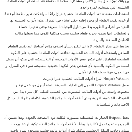
بوجباتك دون القلق بشأن الألم أو مشاكل السلامة المحتملة عند استخدام أدوات المائدة
الخشبية التي تستخدم لمرة واحدة.
استخدامات متعددة: تعد أدوات المائدة الخشبية خيارًا رائعًا سواء كنت تدير مطعمًا أو فندقًا
أو خدمة تقديم الطعام أو مجرد إقامة حفل عشاء في المنزل. هذه الأدوات الخشبية لها
العديد من أغراض الطهي، بدءًا من تناول الوجبات السريعة وحتى تقديم الحساء
والسلطات. إنها تضمن تجربة طعام سلسة بسبب هيكلها القوي، مما يجعلها مثالية
للأطباق الساخنة والباردة.
يحافظ على مذاق الطعام: لا داعي للقلق بشأن اختلاف مذاق أطباقك عند تقديم الطعام
الساخن باستخدام أدوات المائدة الخشبية. تحافظ أدوات المائدة الخشبية على النكهة
الطبيعية لطعامك، على عكس بعض الأدوات المعدنية أو البلاستيكية التي يمكن أن تضيف
لمسة من النكهة. بالنسبة لأي شخص يقدر النكهة الحقيقية لمطبخه، سواء في المنزل أو
في العمل، فهذا يجعله الخيار الأمثل.
Hotpack Webstore: شراء أدوات المائدة الخشبية عبر الإنترنت
يجعل Hotpack Webstore التحول إلى العادات الصديقة للبيئة أسهل من خلال توفير
مجموعة واسعة من أدوات المائدة المصنوعة من الخشب الصلب. كل شيء بدءًا من
الشوكات الخشبية الفردية وحتى أطقم أدوات المائدة الخشبية الكاملة متاح لتناسب كل
الاحتياجات والمناسبات.
تجعل Hotpack الخيارات المستدامة ميسورة التكلفة دون التضحية بالجودة. وهذا يضمن أن
الجميع يستطيع تحمل تكاليفها. وداعًا لأطقم أدوات المائدة البلاستيكية الهشة ورحب
بمتانة وجاذبية البدائل الخشبية. يمكنك شراء أدوات مائدة خشبية تستخدم لمرة واحدة