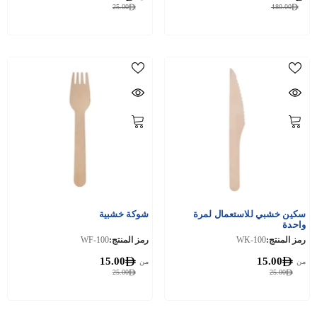
25.00
180.00
سكين خشبي للاستعمال لمرة
شوكة خشبية
واحدة
رمز المنتج:
WK-100
رمز المنتج:
WF-100
15.00
15.00
من
من
25.00
25.00