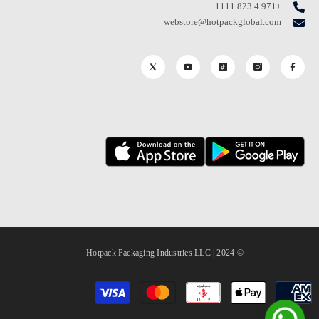
+971 4 823 1111
webstore@hotpackglobal.com
© 2024 | Hotpack Packaging Industries LLC
طرق
الدفع