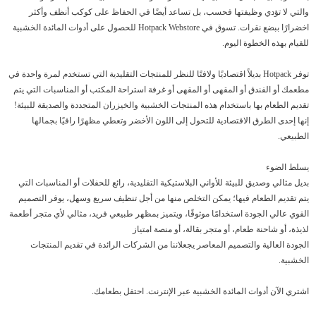
والتي لا تؤدي وظيفتها فحسب، بل تساعد أيضًا في الحفاظ على كوكب أنظف وأكثر
اخضرارًا ببضع نقرات. تسوق في Hotpack Webstore للحصول على أدوات المائدة الخشبية
للقيام بهذه الخطوة اليوم.
توفر Hotpack بديلاً اقتصاديًا ولافتًا للنظر للمنتجات التقليدية التي تستخدم لمرة واحدة في
مطعمك أو الفندق أو المقهى أو المقهى أو غرفة استراحة المكتب أو المناسبات التي يتم
تقديم الطعام بها باستخدام هذه المنتجات الخشبية والخيزران المتجددة والصديقة للبيئة!
إنها إحدى الطرق الاقتصادية للتحول إلى اللون الأخضر وتعطي مظهرًا راقيًا بجمالها
الطبيعي.
يسلط الضوء
بديل مثالي وصديق للبيئة للأواني البلاستيكية التقليدية، رائع للحفلات أو المناسبات التي
يتم تقديم الطعام فيها؛ يمكن التخلص منها من أجل تنظيف سريع وسهل، يوفر التصميم
القوي عالي الجودة استخدامًا موثوقًا، ويتميز بمظهر طبيعي فريد، مثالي لأي متجر أطعمة
لذيذة، أو شاحنة طعام، أو متجر بقالة، أو منصة امتياز
الجودة العالية والتصميم المعاصر يجعلاننا من الشركات الرائدة في تقديم المنتجات
الخشبية.
اشتري الآن أدوات المائدة الخشبية عبر الإنترنت. احتفل بطعامك.