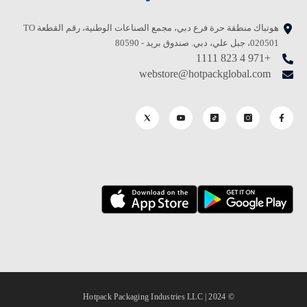
هوتباك منطقة حرة فرع دبي، مجمع الصناعات الوطنية، رقم القطعة TO
020501، جبل علي، دبي. صندوق بريد - 80590
+971 4 823 1111
webstore@hotpackglobal.com
© 2024 | Hotpack Packaging Industries LLC