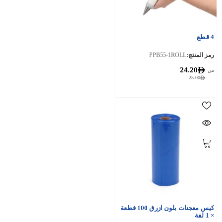
4 قطع
رمز المنتج:
PPB55-1ROLL
24.20
من
25.00
كيس معجنات بلون ازرق 100 قطعة
× 1 لفة