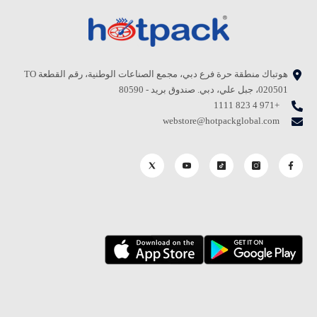
هوتباك منطقة حرة فرع دبي، مجمع الصناعات الوطنية، رقم القطعة TO
020501، جبل علي، دبي. صندوق بريد - 80590
+971 4 823 1111
webstore@hotpackglobal.com