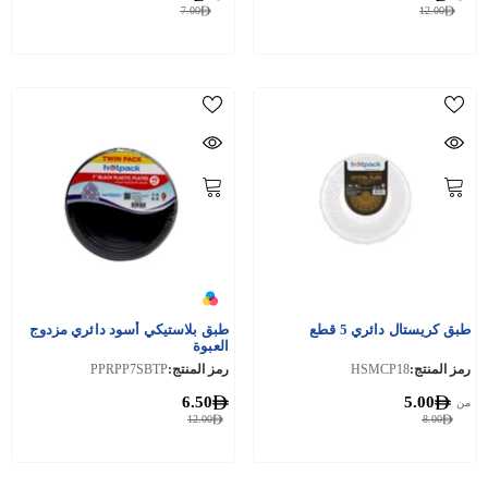
7.00
12.00
طبق كريستال دائري 5 قطع
طبق بلاستيكي أسود دائري مزدوج
العبوة
رمز المنتج:
HSMCP18
رمز المنتج:
PPRPP7SBTP
6.50
5.00
من
12.00
8.00