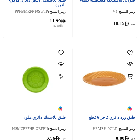
صواني بلاستيكية مستطيلة بيضاء
طبق بلاستيكي أبيض دائري مزدوج
العبوة
رمز المنتج:
V1
رمز المنتج:
PPHSMRPP10SWTP
11.99
18.15
من
16.00
طبق ورد دائري فاخر 6 قطع
طبق بلاستيك دائري ملون
رمز المنتج:
HSMRP10GLD
رمز المنتج:
HSMCPP7HP-GREEN
6.96
8.00
من
من