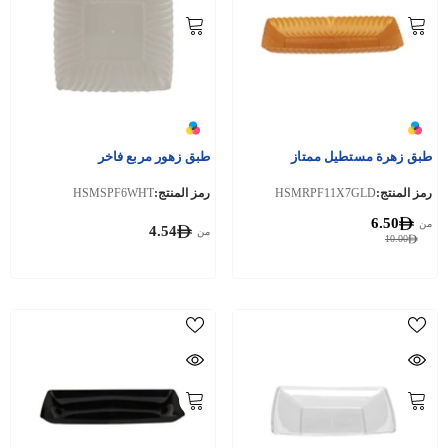
طبق زهرة مستطيل ممتاز
طبق زهور مربع فاخر
رمز المنتج:
HSMRPF11X7GLD
رمز المنتج:
HSMSPF6WHT
6.50
من
4.54
من
10.00