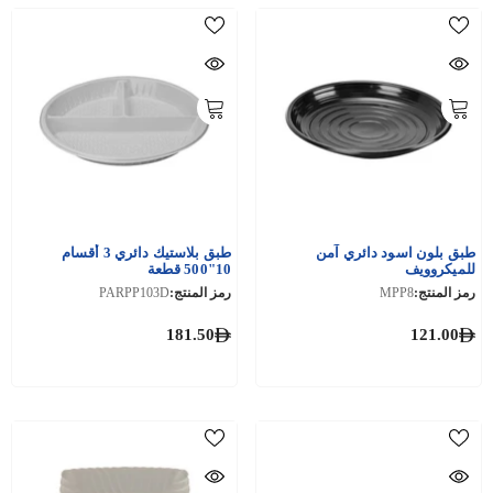
طبق بلون اسود دائري آمن
طبق بلاستيك دائري 3 أقسام
للميكروويف
10"500 قطعة
رمز المنتج:
MPP8
رمز المنتج:
PARPP103D
181.50
121.00