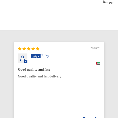
اليوم معنا.
6/26
24/06/26
Ruby
Good quality and fast
Good quality and fast delivery