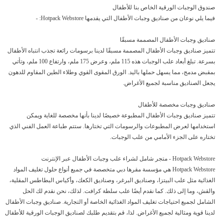
صندوق الوجبات الورقية الخاص بنا للأطفال
فيما يلي نوعان من صناديق وجبات الأطفال التي يقدمها Hotpack Webstore: -
صناديق وجبات الأطفال المصممة مسبقًا
تتميز صناديق وجبات الأطفال المصممة مسبقًا لدينا برسومات رائعة تجذب انتباه الأطفال
بسرعة. تبلغ أبعاد علب الوجبات هذه 115 ملم، وعرض 175 ملم، وارتفاع 100 ملم، وتأتي
بمقبض مدمج، مما يسهل حملها باليد. الورق المقوى القوي وطلاء الطين المقاوم للدهون
يجعل الصناديق مناسبة لجميع الأغراض.
صناديق وجبات مخصصة للأطفال
تتميز صناديق وجبات الأطفال المطبوعة خصيصًا لدينا بأنها مخصصة للغاية ويمكن
استخدامها لعرض المطبوعات والرسومات التي تختارها. ستتم طباعة العمل الفني الذي
تختاره على الجزء الأمامي من علب الوجبات.
Hotpack Webstore - متجر شامل لشراء علب وجبات الأطفال عبر الإنترنت
Hotpack Webstore هي مؤسسة مقرها دبي متخصصة في جميع أنواع حلول تغليف المواد
الغذائية مثل علب البيتزا، وصناديق البرغر، وصناديق الكعك، وأكياس البطاطس المقلية،
والقش، وما إلى ذلك. كما نقدم أيضًا علب سلطة كرافت. لذلك، نحن نقدم لك الحل
الشامل لجميع احتياجات تغليف المواد الغذائية الخاصة أو التجارية. صناديق وجبات الأطفال
لدينا قوية ومثالية لجميع الأغراض. لذا، قم بتقديم طلبك لصناديق الوجبات الورقية للأطفال