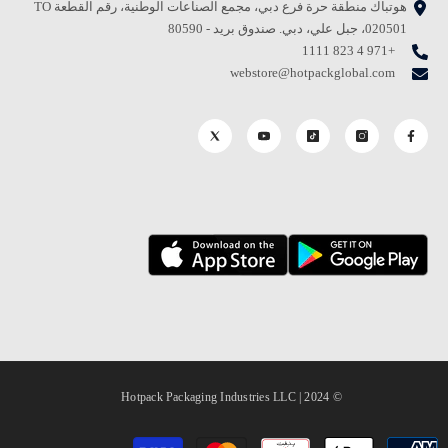
هوتباك منطقة حرة فرع دبي، مجمع الصناعات الوطنية، رقم القطعة TO
020501، جبل علي، دبي. صندوق بريد - 80590
+971 4 823 1111
webstore@hotpackglobal.com
© 2024 | Hotpack Packaging Industries LLC
طرق