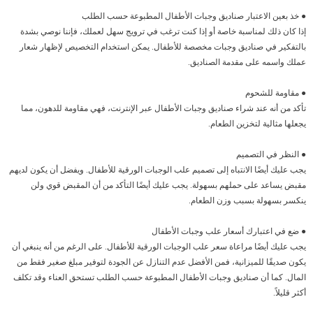
● خذ بعين الاعتبار صناديق وجبات الأطفال المطبوعة حسب الطلب
إذا كان ذلك لمناسبة خاصة أو إذا كنت ترغب في ترويج سهل لعملك، فإننا نوصي بشدة
بالتفكير في صناديق وجبات مخصصة للأطفال. يمكن استخدام التخصيص لإظهار شعار
عملك واسمه على مقدمة الصناديق.
● مقاومة للشحوم
تأكد من أنه عند شراء صناديق وجبات الأطفال عبر الإنترنت، فهي مقاومة للدهون، مما
يجعلها مثالية لتخزين الطعام.
● النظر في التصميم
يجب عليك أيضًا الانتباه إلى تصميم علب الوجبات الورقية للأطفال. ويفضل أن يكون لديهم
مقبض يساعد على حملهم بسهولة. يجب عليك أيضًا التأكد من أن المقبض قوي ولن
ينكسر بسهولة بسبب وزن الطعام.
● ضع في اعتبارك أسعار علب وجبات الأطفال
يجب عليك أيضًا مراعاة سعر علب الوجبات الورقية للأطفال. على الرغم من أنه ينبغي أن
يكون صديقًا للميزانية، فمن الأفضل عدم التنازل عن الجودة لتوفير مبلغ صغير فقط من
المال. كما أن صناديق وجبات الأطفال المطبوعة حسب الطلب تستحق العناء وقد تكلف
أكثر قليلاً.