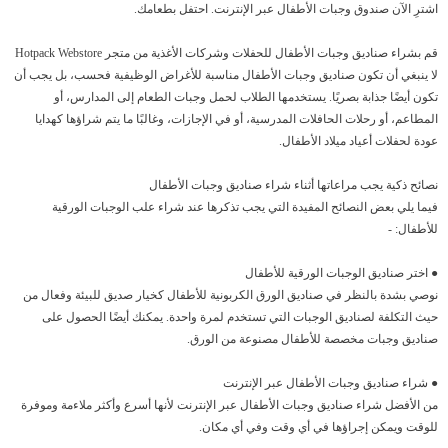
اشترِ الآن صندوق وجبات الأطفال عبر الإنترنت. احتفل بطعامك.
قم بشراء صناديق وجبات الأطفال للحفلات وشركات الأغذية من متجر Hotpack Webstore
لا ينبغي أن تكون صناديق وجبات الأطفال مناسبة للأغراض الوظيفية فحسب، بل يجب أن
تكون أيضًا جذابة بصريًا. يستخدمها الطلاب لحمل وجبات الطعام إلى المدارس، أو
المطاعم، أو رحلات الحافلات المدرسية، أو في الإجازات، وغالبًا ما يتم شراؤها كهدايا
عودة لحفلات أعياد ميلاد الأطفال.
نصائح ذكية يجب مراعاتها أثناء شراء صناديق وجبات الأطفال
فيما يلي بعض النصائح المفيدة التي يجب تذكرها عند شراء علب الوجبات الورقية
للأطفال: -
● اختر صناديق الوجبات الورقية للأطفال
نوصي بشدة بالنظر في صناديق الورق الكربونية للأطفال كخيار صديق للبيئة وفعال من
حيث التكلفة لصناديق الوجبات التي تستخدم لمرة واحدة. يمكنك أيضًا الحصول على
صناديق وجبات مخصصة للأطفال مصنوعة من الورق.
● شراء صناديق وجبات الأطفال عبر الإنترنت
من الأفضل شراء صناديق وجبات الأطفال عبر الإنترنت لأنها أسرع وأكثر ملاءمة وموفرة
للوقت ويمكن إجراؤها في أي وقت وفي أي مكان.