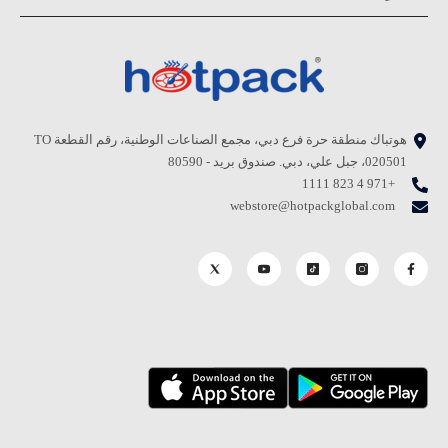
هوتباك منطقة حرة فرع دبي، مجمع الصناعات الوطنية، رقم القطعة TO
020501، جبل علي، دبي. صندوق بريد - 80590
+971 4 823 1111
webstore@hotpackglobal.com