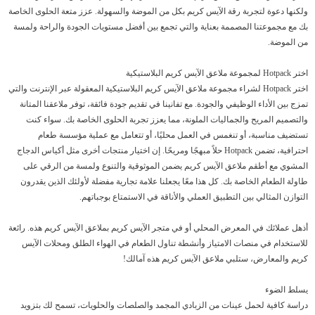
ولكنها دعوة لتجربة رقة الآيس كريم بكل من الموضة والسهولة. عزز متعة الحلوى الخاصة
بك مع مجموعتنا المصممة بعناية والتي تجمع بين أفضل مستويات الجودة والراحة ولمسة
من الموضة.
اختر Hotpack لمجموعة ملاعق الآيس كريم البلاستيكية
اختر Hotpack لشراء مجموعة ملاعق الآيس كريم البلاستيكية المعقولة عبر الإنترنت والتي
تمزج بين الأداء الوظيفي والجودة. مع تفانينا في تقديم جودة فائقة، توفر ملاعقنا المتانة
والتصميم المريح والجماليات الملونة، مما يعزز تجربة الحلوى الخاصة بك. سواء كنت
تستضيف مناسبة، أو تنغمس في العمل محليًا، أو تتعامل مع عملية مؤسسة طعام
احترافية، تضمن Hotpack حلاً مبهجًا ومريحًا. إن اختيار منتجات أخرى مثل أكياس الدجاج
المشوي مع أطقم ملاعق الآيس كريم يضمن الموثوقية والتنوع ولمسة من الرقي على
طاولة الطعام الخاصة بك. كل هذا معًا يجعلنا علامة تجارية مفضلة لأولئك الذين يقدرون
التوازن المثالي بين التطبيق العملي والأناقة في الاستمتاع بوجباتهم.
أذهل عملائك في المعرض المحلي أو في متجر الآيس كريم بملاعق الآيس كريم هذه. رائعة
للاستخدام في منصات الامتياز وأنشطة تناول الطعام في الهواء الطلق ومحلات الآيس
كريم والمعارض، ستلبي ملاعق الآيس كريم هذه آمالك!
يسلط الضوء
دراسة كافية لحمل عينات من الزبادي المجمد والصلصات والحلويات، تسمح لك بتزويد