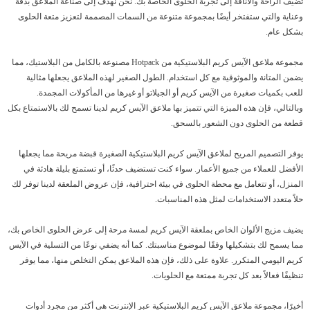
تضيف الراحة والأناقة إلى تجربة الحلوى الخاصة بك. نحن نهدف إلى صناعة الملاعق بدقة
وعناية والتي ستفتخر أيضًا بمجموعة متنوعة من السمات المصممة لتعزيز متعة الحلوى
بشكل عام.
مجموعة ملاعق الآيس كريم البلاستيكية من Hotpack مصنوعة بالكامل من البلاستيك، مما
يضمن المتانة والموثوقية مع كل استخدام. الطول الصغير لهذه الملاعق يجعلها مثالية
للعب بكميات صغيرة من الآيس كريم أو الجيلاتو أو غيرها من المأكولات المجمدة.
وبالتالي، فإن هذه الميزة التي تتميز بها ملاعق الآيس كريم لدينا تسمح لك بالاستمتاع بكل
قطعة من الحلوى دون الشعور بالسحق.
يوفر التصميم المريح لملاعق الآيس كريم البلاستيكية الصغيرة قبضة مريحة مما يجعلها
الأفضل للعملاء من جميع الأعمار. سواء كنت تستضيف حدثًا، أو تستمتع بليلة هادئة في
المنزل، أو تتعامل مع محطة الحلوى في بيئة احترافية، فإن عروض الملعقة لدينا توفر لك
حلاً متعدد الاستخدامات لمثل هذه المناسبات.
يضيف مزيج الألوان الخاص بملعقة الآيس كريم لمسة مرحة إلى عرض الحلوى الخاص بك،
مما يسمح لك بتشكيلها وفقًا لموضوع مناسبتك. كما أنه يضفي نوعًا من التسلية في الآيس
كريم اليومي المتكرر. علاوة على ذلك، فإن هذه الملاعق يمكن التخلص منها، مما يوفر
تنظيفًا فعالاً بعد كل تجربة ممتعة مع الحلويات.
أخيرًا، مجموعة ملاعق الآيس كريم البلاستيكية عبر الإنترنت هي أكثر من مجرد أدوات