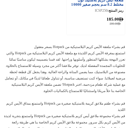
ملعقة ايس كريم بلاستيك لون
مختلط 8.2 سم بحجم صغير 10000
قطعة
رمز المنتج:
ICSP250
185.00
200.00
قم بشراء ملعقة الآيس كريم البلاستيكية من Hotpack بسعر معقول
استمتع بمغرفة الآيس كريم اللذيذة مع ملعقة الآيس كريم البلاستيكية من Hotpack والتي
تعزز البهجة بشكلها المتطور وأسلوبها وراحتها. لقد قمنا بتصميمه ليكون مناسبًا تمامًا
للحلويات المجمدة المفضلة لديك. توفر ملاعقنا أكثر من مجرد وسيلة للاستمتاع بالحلاوة.
مصنوعة من البلاستيك، مما يضمن المتانة والراحة العالية. وهذا يجعل كل قطعة لحظة
مرضية لعملائنا. سواء كنت تستضيف مناسبة، أو تتناول طعامًا لذيذًا في مكانك، أو تتعامل
مع عملية شركة طعام مزدحمة، اختر Hotpack! تضمن ملعقة الآيس كريم البلاستيكية
الخاصة بنا حلاً مريحًا واستثنائيًا للاستمتاع بالكماليات الحلوة.
قم بشراء طقم ملاعق كريمة بلاستيكية صغيرة من Hotpack واستمتع بمذاق الآيس كريم
اللذيذ
قم بشراء مجموعة ملاعق آيس كريم بلاستيكية صغيرة من Hotpack واستمتع بتجربة لذيذة
من الآيس كريم بكل سرور. مجموعة ملاعق الآيس كريم الخاصة بنا هي طريقة رائعة