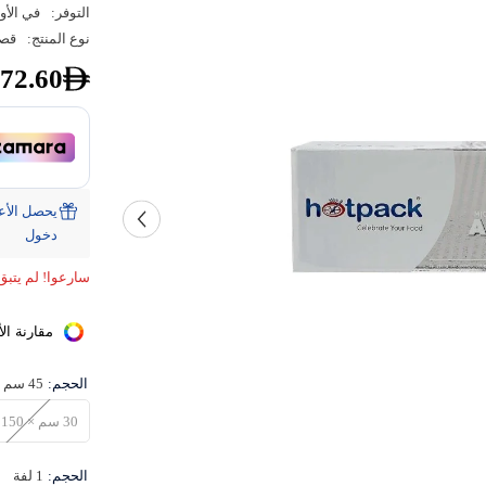
التوفر:
في الأو
نوع المنتج:
قصد
72.60
دخول
سارعوا! لم يتبق
مقارنة الأ
الحجم:
45 سم × 150 متر
30 سم × 150 متر
الحجم:
1 لفة