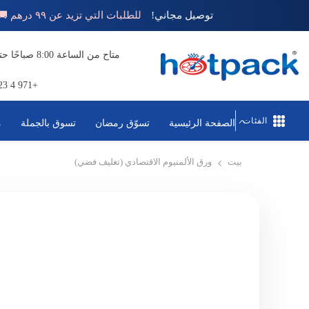
تخطي إلى المحتوى
توصيل مجاني!
للطلبات التي تزيد عن ٩٩ درهم 🚚
+971 4 823 1111
الفئات
الصفحة الرئيسية
تسوّق رمضان
تسوق بالجملة
م
بيت
ورق الألمنيوم الاقتصادي (تغليف فضي)