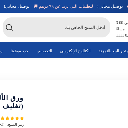
توصيل مجاني!
للطلبات التي تزيد عن ٩٩ درهم 🚚
توصيل مجا
متاح من الساعة 8:00 صباحًا حتى 3:00
مساءً
تجر البيع بالتجزئة
الكتالوج الإلكتروني
التخصيص
حدد موقعنا
رد
ورق الأل
(تغليف 
رمز المنتج:
KT