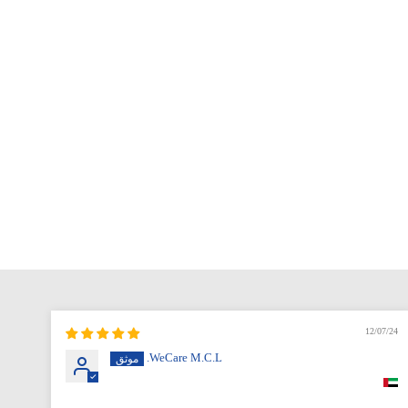
12/07/24
WeCare M.C.L.