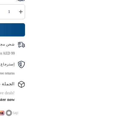
زيادة
كمية
ورق
الألمنيوم
الاقتصادي
(تغليف
فضي)
شحن مجا
ver AED 99
إسترجاع 
ree returns
الجملة B2B
ve deals!
ster now