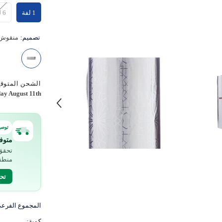
1 لفة
6 لفات
تصميم:
منقوش
الشحن المتوقع
ay August 11th
توصي
متوف
تحقق 
منطق
تح
المجموع الفرع
كمية: