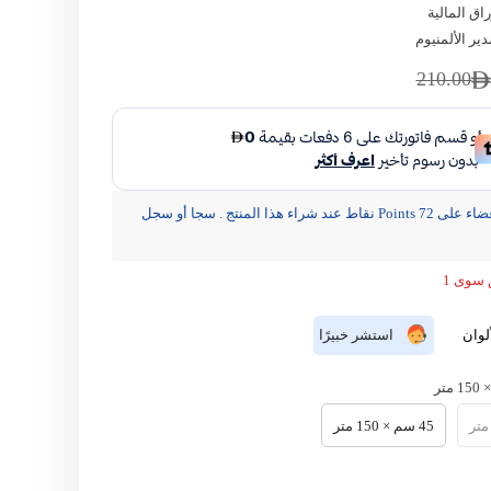
راق المالية
ير الألمنيوم
مشاركة
210.00
يحصل الأعضاء على 72 Points نقاط عند شراء هذا المنتج . سجا أو سجل
 سوى 1
لوان
استشر خبيرًا
45 سم × 150 متر