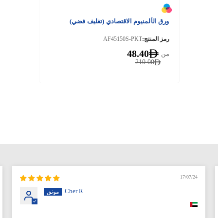
ورق الألمنيوم الاقتصادي (تغليف فضي)
رمز المنتج:
AF45150S-PKT
48.40
من
210.00
17/07/24
Cher R.