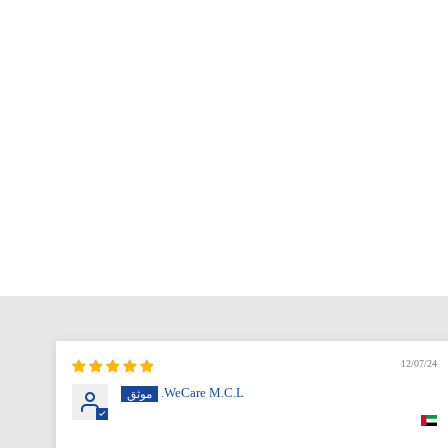
12/07/24
WeCare M.C.L.