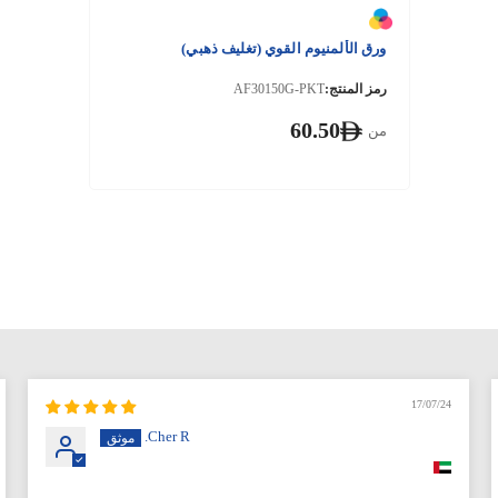
ورق الألمنيوم القوي (تغليف ذهبي)
رمز المنتج:
AF30150G-PKT
60.50
من
17/07/24
Cher R.