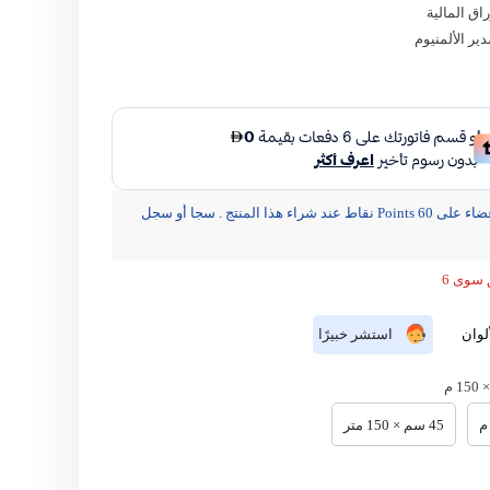
راق المالية
ير الألمنيوم
مشاركة
يحصل الأعضاء على 60 Points نقاط عند شراء هذا المنتج . سجا أو سجل
 سوى 6
لوان
استشر خبيرًا
45 سم × 150 متر