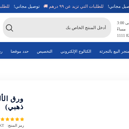
توصيل مجاني!
للطلبات التي تزيد عن ٩٩ درهم 🚚
توصيل مجاني!
متاح من الساعة 8:00 صباحًا حتى 3:00
مساءً
تجر البيع بالتجزئة
الكتالوج الإلكتروني
التخصيص
حدد موقعنا
رد
ورق الأل
ذهبي)
رمز المنتج:
KT