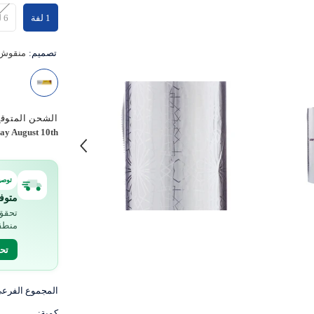
1 لفة
6 لفات
تصميم:
منقوش
الشحن المتوقع
y August 10th
توصي
متوف
تحقق 
منطق
تح
المجموع الفرع
كمية: