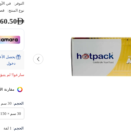
التوفر:
في الأو
نوع المنتج:
قصد
60.50
دخول
سارعوا! لم يتبق
مقارنة الأ
الحجم:
30 سم × 150 م
30 سم × 150 م
الحجم:
1 لفة