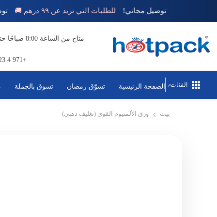
تخطي إلى المحتوى
توصيل مجاني!
للطلبات التي تزيد عن ٩٩ درهم 🚚
+971 4 823 1111
الفئات
الصفحة الرئيسية
تسوّق رمضان
تسوق بالجملة
م
بيت
ورق الألمنيوم القوي (تغليف ذهبي)