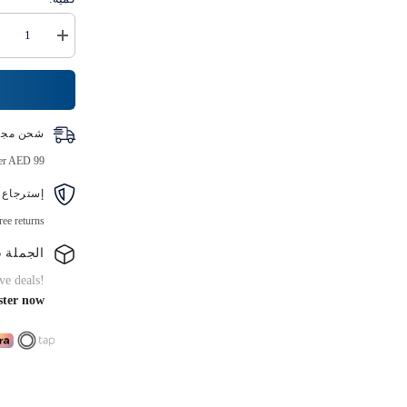
زيادة
كمية
ورق
الألمنيوم
القوي
(تغليف
ذهبي)
شحن مجا
ver AED 99
إسترجاع 
ree returns
الجملة B2B
ve deals!
ster now