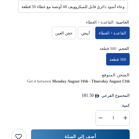
وعاء أسود دائري قابل للميكروويف 48 أونصة مع غطاء 50 قطعة
الخاصية:
القاعدة + الغطاء
القاعدة + الغطاء
أبيض
جفن العين
الحجم:
360 قطعة
360 قطعة
الشحن المتوقع
Get it between
Monday August 10th
-
Thursday August 13th
المجموع الفرعي:
181.50
كمية:
زيادة
خفض
كمية
كمية
حاوية
{{
مستديرة
المنتج
أضف إلى السلة
ذات
}}