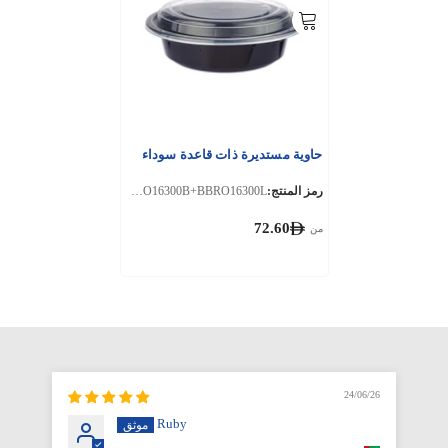
حاوية مستديرة ذات قاعدة سوداء
رمز المنتج:
BBRO16300B+BBRO16300L
72.60
من
6/26
24/06/26
Ruby