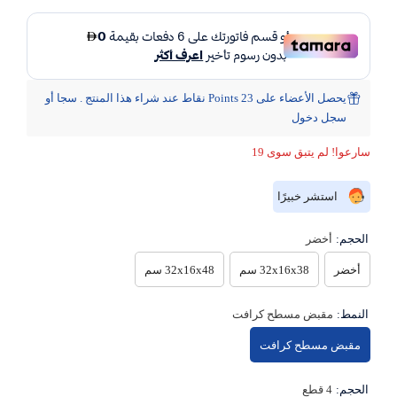
يحصل الأعضاء على 23 Points نقاط عند شراء هذا المنتج . سجا أو
سجل دخول
سارعوا! لم يتبق سوى 19
استشر خبيرًا
الحجم:
أخضر
أخضر
32x16x38 سم
32x16x48 سم
النمط:
مقبض مسطح كرافت
مقبض مسطح كرافت
الحجم:
4 قطع