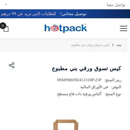
تواصل معنا
تخطي إلى المحتوى
توصيل مجاني!
للطلبات التي تزيد عن ٩٩ درهم 🚚
0
0
عن
بيت
كيس تسوق ورقي بني مطبوع
كيس تسوق ورقي بني مطبوع
رمز المنتج:
HSMPBBFH241231HP-25P
التوفر:
في الأوراق المالية
نوع المنتج:
أكياس ورقية ذات قاع مسطح