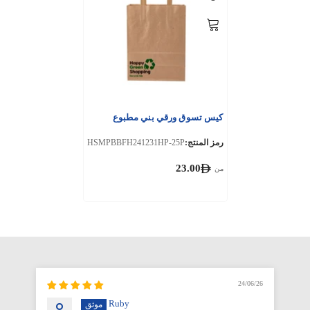
كيس تسوق ورقي بني مطبوع
رمز المنتج:
HSMPBBFH241231HP-25P
23.00
من
6/26
24/06/26
Ruby