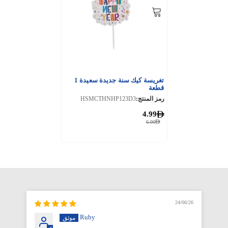
تغريسة كيك سنة جديدة سعيدة 1
قطعة
رمز المنتج:
HSMCTHNHP123D3
4.99
6.00
6/26
24/06/26
Ruby