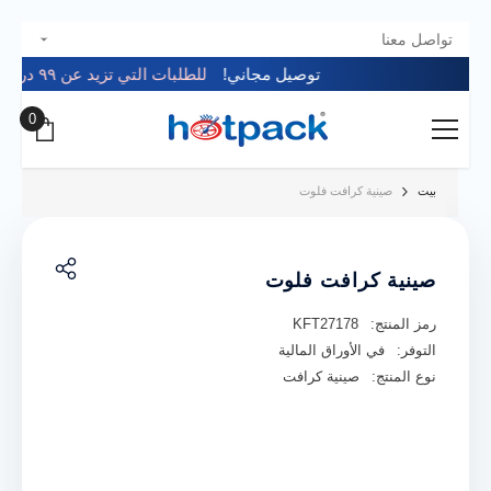
تواصل معنا
تخطي إلى المحتوى
توصيل مجاني!
للطلبات التي تزيد عن ٩٩ درهم 🚚
0
0
عناصر
بيت
صينية كرافت فلوت
صينية كرافت فلوت
رمز المنتج:
KFT27178
التوفر:
في الأوراق المالية
نوع المنتج:
صينية كرافت