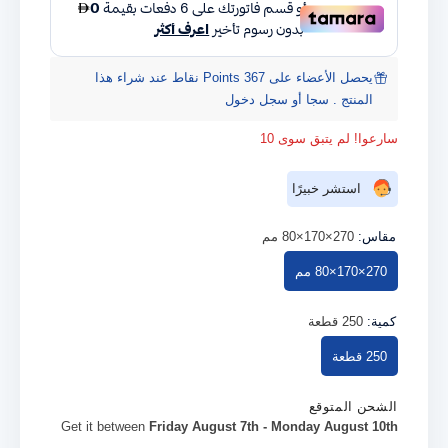
يحصل الأعضاء على 367 Points نقاط عند شراء هذا
المنتج . سجا أو سجل دخول
سارعوا! لم يتبق سوى 10
استشر خبيرًا
مقاس:
270×170×80 مم
270×170×80 مم
كمية:
250 قطعة
250 قطعة
الشحن المتوقع
Get it between
Friday August 7th
-
Monday August 10th