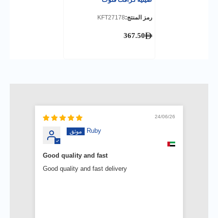
رمز المنتج:
KFT27178
367.50
0/06/26
24/06/26
Ruby
Good quality and fast
t day,
Good quality and fast delivery