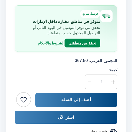
توصيل سريع
متوفر في مناطق مختارة داخل الإمارات
تحقق من توفر التوصيل في اليوم التالي أو
التوصيل المجدول حسب منطقتك.
تحقق من منطقتي
الشروط والأحكام
367.50
المجموع الفرعي:
كمية:
زيادة
خفض
كمية
كمية
صينية
{{
كرافت
المنتج
أضف إلى السلة
فلوت
}}
اشتر الآن
شحن مجاني