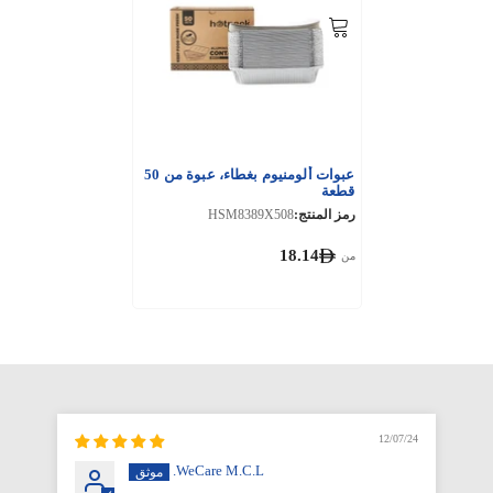
عبوات ألومنيوم بغطاء، عبوة من 50
قطعة
رمز المنتج:
HSM8389X508
18.14
من
12/07/24
WeCare M.C.L.