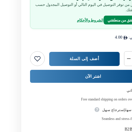
من توفر التوصيل في اليوم التالي أو التوصيل المجدول حسب
تك.
قق من منطقتي
الشروط والأحكام
ي:
4.00
أضف إلى السلة
خفض
كمية
{{
المنتج
اشتر الآن
}}
ني
Free standard shipping on orders o
سهلإسترجاع سهل
Seamless and stress-f