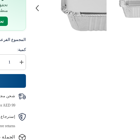
تحقق 
منطق
تح
المجموع الفرع
كمية:
زيادة
كمية
عبوات
ألومنيوم
بغطاء
8342
(420
شحن مجا
سم
مكعب)
ver AED 99
10
قطع
إسترجاع 
ree returns
الجملة B2B