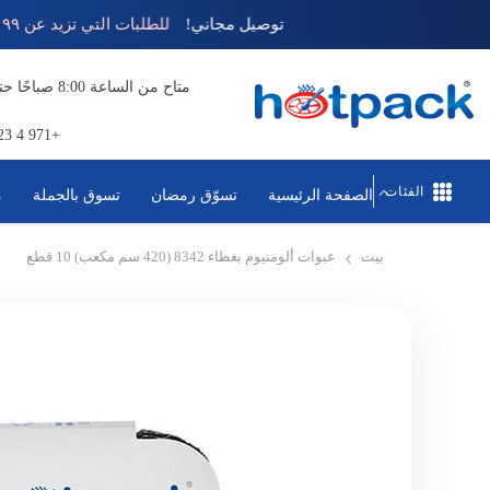
تخطي إلى المحتوى
توصيل مجاني!
للطلبات التي تزيد عن ٩٩ دره
+971 4 823 1111
الفئات
الصفحة الرئيسية
تسوّق رمضان
تسوق بالجملة
م
بيت
عبوات ألومنيوم بغطاء 8342 (420 سم مكعب) 10 قطع