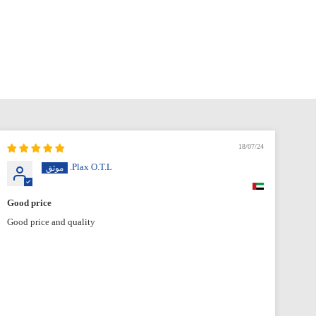
18/07/24
Plax O.T.L.
Good price
Exc
Good price and quality