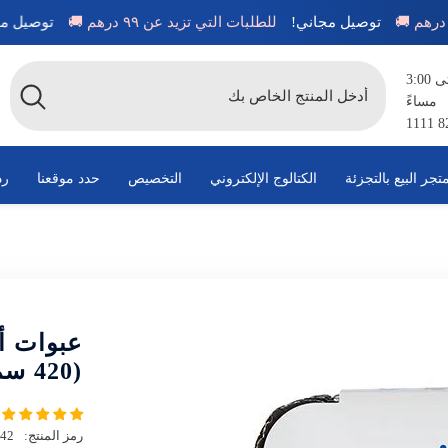
م 🚚
توصيل مجاني!
للطلبات التي تزيد عن ٩٩ درهم 🚚
توص
متاح من الساعة 8:00 صباحًا حتى 3:00
مساءً
تجر البيع بالتجزئة
الكتالوج الإلكتروني
التخصيص
حدد موقعنا
رد
(420 سم مكعب) 10 قطع
رمز المنتج:
42