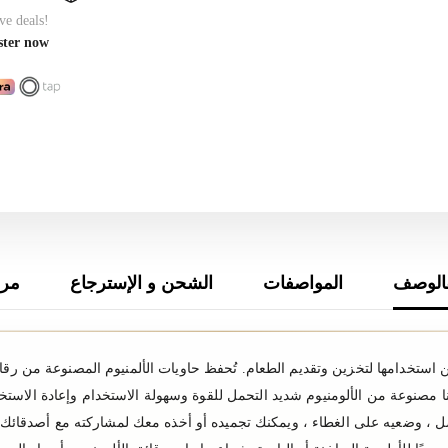
ve deals!
ster now
الوصف
المواصفات
الشحن و الإسترجاع
مرا
خلص من حاويات رقائق الألومنيوم Hotpack ويمكن استخدامها لتخزين وتقديم الطعام. تُحفظ حاويات الألمن
بنا مصنوعة من الألومنيوم شديد التحمل للقوة وسهولة الاستخدام وإعادة الاست
، وضعيه على الغطاء ، ويمكنك تجميده أو أخذه معك لمشاركته مع أصدقائك وعا