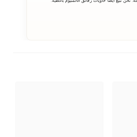
. نحن نبيع أيضًا حاويات رقائق الألمنيوم بأغطية.