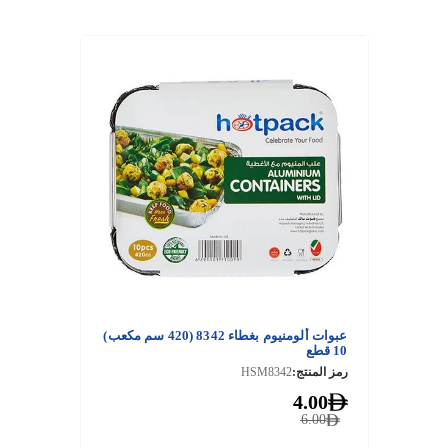
عبوات ألومنيوم بغطاء 8342 (420 سم مكعب)
10 قطع
رمز المنتج:
HSM8342
4.00
6.00