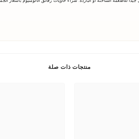
جيدًا للأطعمة الساخنة أو الباردة. شراء حاويات رقائق الألومنيوم بأسعار الجملة
منتجات ذات صلة