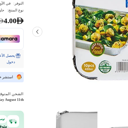
التوفر:
في الأو
نوع المنتج:
حاو
4.00
دخول
استشر خبي
الشحن المتوقع
ay August 11th
توصي
متوف