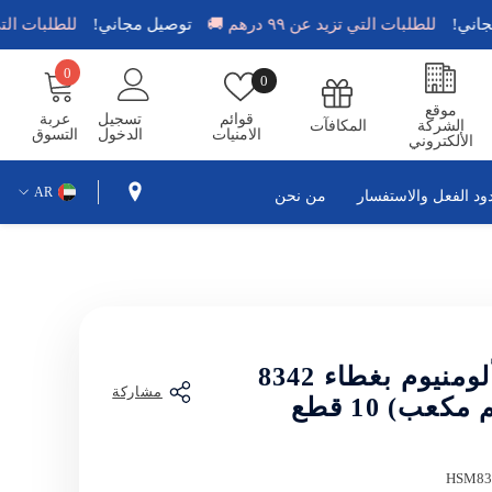
يل مجاني!
للطلبات التي تزيد عن ٩٩ درهم 🚚
توصيل مجاني!
للطلبات 
0
0
قوائم
0
عناصر
الامنيات
موقع
قوائم
تسجيل
عربة
الشركة
المكافآت
الامنيات
الدخول
التسوق
الألكتروني
AR
ود الفعل والاستفسار
من نحن
EN
AR
عبوات ألومنيوم بغطاء 8342
مشاركة
HSM83