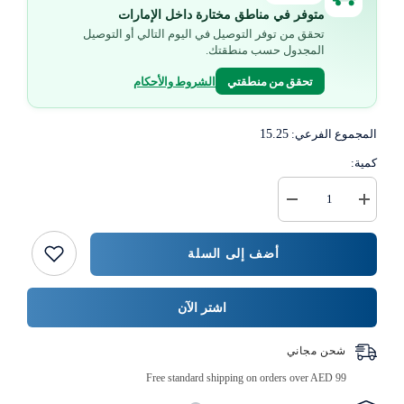
متوفر في مناطق مختارة داخل الإمارات
تحقق من توفر التوصيل في اليوم التالي أو التوصيل
المجدول حسب منطقتك.
تحقق من منطقتي
الشروط والأحكام
المجموع الفرعي:
15.25
كمية:
زيادة
خفض
كمية
كمية
مجموعة
{{
اقتصادية
المنتج
أضف إلى السلة
من
}}
رول
مناديل
التواليت
اشتر الآن
المنقوش
1
طبقة
شحن مجاني
Free standard shipping on orders over AED 99