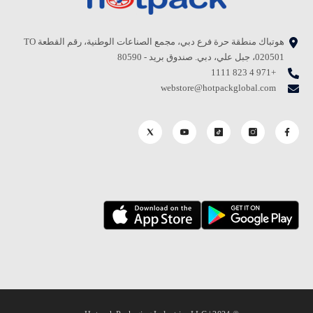
هوتباك منطقة حرة فرع دبي، مجمع الصناعات الوطنية، رقم القطعة TO
020501، جبل علي، دبي. صندوق بريد - 80590
+971 4 823 1111
webstore@hotpackglobal.com