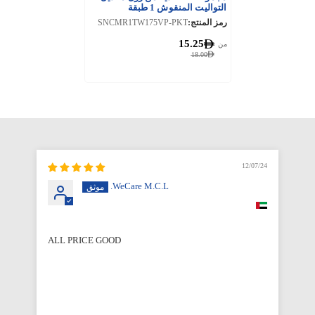
التواليت المنقوش 1 طبقة
رمز المنتج:
SNCMR1TW175VP-PKT
15.25
من
18.00
12/07/24
WeCare M.C.L.
ALL PRICE GOOD
Qu