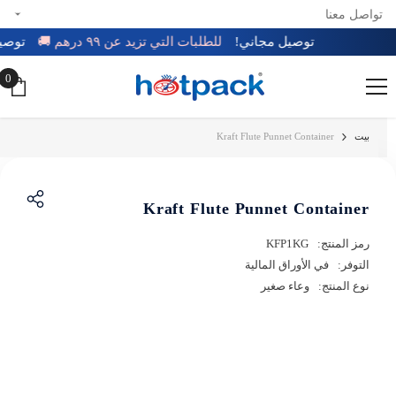
تواصل معنا
تخطي إلى المحتوى
توصيل مجاني!
للطلبات التي تزيد عن ٩٩ درهم 🚚
توص
0
0
عن
بيت
Kraft Flute Punnet Container
Kraft Flute Punnet Container
رمز المنتج:
KFP1KG
التوفر:
في الأوراق المالية
نوع المنتج:
وعاء صغير