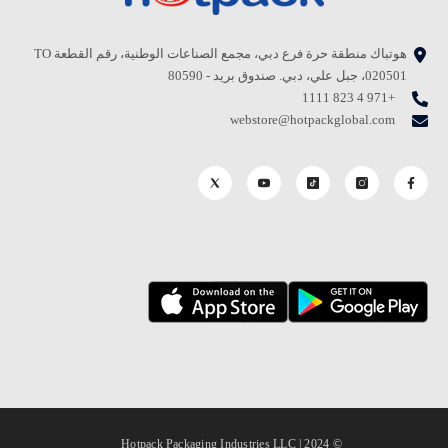
هوتباك منطقة حرة فرع دبي، مجمع الصناعات الوطنية، رقم القطعة TO
020501، جبل علي، دبي. صندوق بريد - 80590
+971 4 823 1111
webstore@hotpackglobal.com
© 2024 | Hotpack Packaging Industries LLC