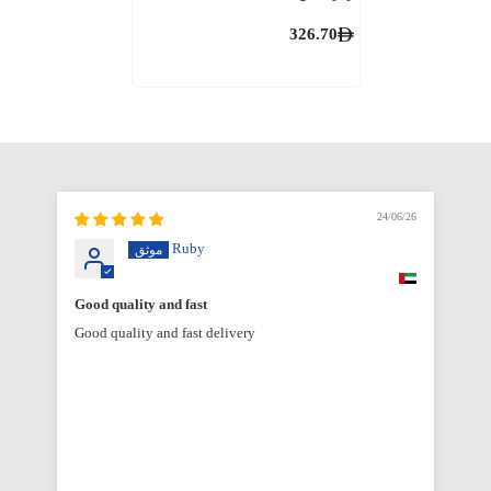
326.70
6/26
24/06/26
Ruby
Good quality and fast
Good quality and fast delivery