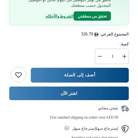
المجدول حسب منطقتك.
تحقق من منطقتي
الشروط والأحكام
المجموع الفرعي:
326.70
كمية:
زيادة
خفض
كمية
كمية
شفاطة
{{
مستقيمة
المنتج
أضف إلى السلة
شفافة
}}
مقاس
8
مم
اشتر الآن
ملفوفة
-
250
شحن مجاني
قطعة
×
Free standard shipping on orders over AED 99
40
رزمة
إسترجاع سهلإسترجاع سهل
Seamless and stress-free returns