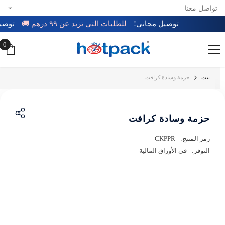
تواصل معنا
تخطي إلى المحتوى
توصيل مجاني!
للطلبات التي تزيد عن ٩٩ درهم 🚚
توص
0
0
عن
بيت
حزمة وسادة كرافت
حزمة وسادة كرافت
رمز المنتج:
CKPPR
التوفر:
في الأوراق المالية