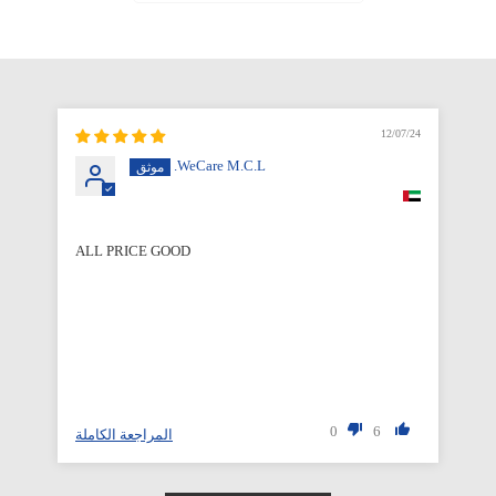
12/07/24
WeCare M.C.L.
ALL PRICE GOOD
Qu
0
6
لة
المراجعة الكاملة