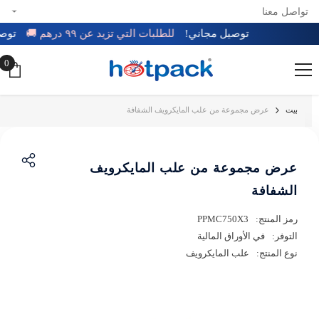
تواصل معنا
تخطي إلى المحتوى
توصيل مجاني!
للطلبات التي تزيد عن ٩٩ درهم 🚚
توص
0
0
عن
بيت
عرض مجموعة من علب المايكرويف الشفافة
عرض مجموعة من علب المايكرويف
الشفافة
رمز المنتج:
PPMC750X3
التوفر:
في الأوراق المالية
نوع المنتج:
علب المايكرويف