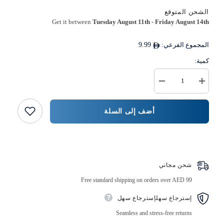
الشحن المتوقع
Get it between
Tuesday August 11th
-
Friday August 14th
المجموع الفرعي:
9.99
كمية:
زيادة
خفض
كمية
كمية
عرض
{{
مجموعة
المنتج
أضف إلى السلة
من
}}
علب
المايكرويف
الشفافة
اشتر الآن
شحن مجاني
Free standard shipping on orders over AED 99
إسترجاع سهلإسترجاع سهل
Seamless and stress-free returns