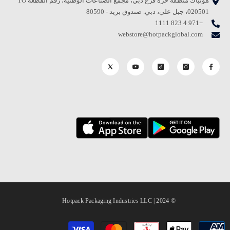
هوتباك منطقة حرة فرع دبي، مجمع الصناعات الوطنية، رقم القطعة TO
020501، جبل علي، دبي. صندوق بريد - 80590
+971 4 823 1111
webstore@hotpackglobal.com
© 2024 | Hotpack Packaging Industries LLC
طرق