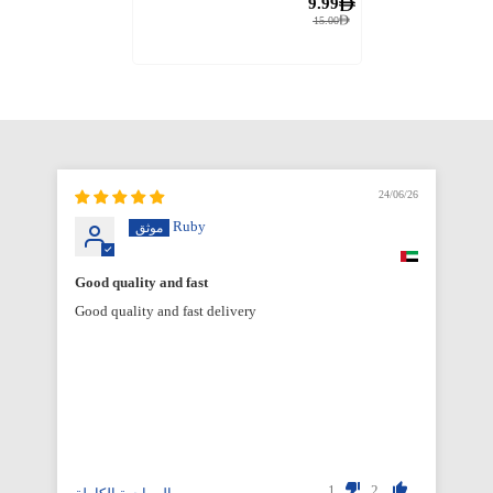
9.99
15.00
6/26
24/06/26
Ruby
Good quality and fast
Good quality and fast delivery
1
2