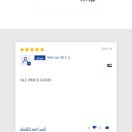
12/07/24
WeCare M.C.L.
ALL PRICE GOOD
Qu
0
6
لة
المراجعة الكاملة