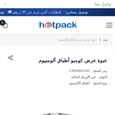
تواصل معنا
تخطي إلى المحتوى
توصيل مجاني!
للطلبات التي تزيد عن ٩٩ درهم 🚚
ت
0
0
عن
بيت
عبوة عرض كومبو أطباق ألومنيوم
عبوة عرض كومبو أطباق ألومنيوم
رمز المنتج:
CP658665180
التوفر:
في الأوراق المالية
نوع المنتج:
أطباق الألمنيوم