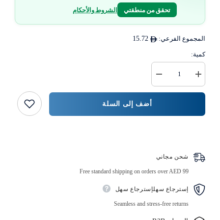
تحقق من منطقتي
الشروط والأحكام
المجموع الفرعي:
15.72
كمية:
زيادة
خفض
كمية
كمية
عبوة
{{
عرض
المنتج
أضف إلى السلة
كومبو
}}
أطباق
ألومنيوم
اشتر الآن
شحن مجاني
Free standard shipping on orders over AED 99
إسترجاع سهلإسترجاع سهل
Seamless and stress-free returns