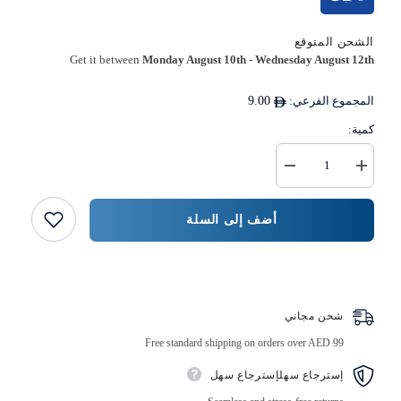
الشحن المتوقع
Get it between
Monday August 10th
-
Wednesday August 12th
المجموع الفرعي:
9.00
كمية:
زيادة
خفض
كمية
كمية
عبوة
{{
مضلعة
المنتج
أضف إلى السلة
بقاعدة
}}
سوداء
5
قطع
اشتر الآن
شحن مجاني
Free standard shipping on orders over AED 99
إسترجاع سهلإسترجاع سهل