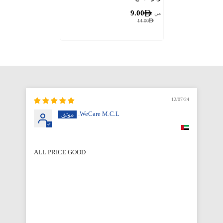
9.00
من
14.00
12/07/24
WeCare M.C.L.
ALL PRICE GOOD
Qu