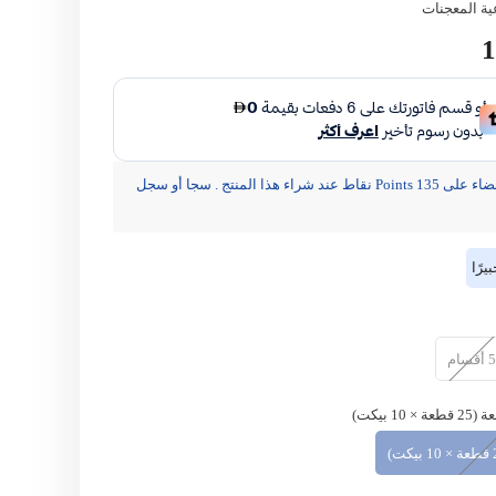
ية المعجنات
مشاركة
1
يحصل الأعضاء على 135 Points نقاط عند شراء هذا المنتج . سجا أو سجل
رًا
5 أقسام