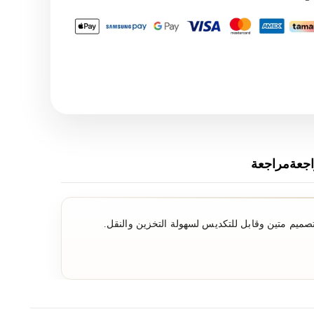
جعةمراجعة
عة من مادة بلاستيكية PET شفافة عالية الجودة لرؤية مثلى. تصميم متين وقابل للتكديس لسهولة التخزين والنقل.