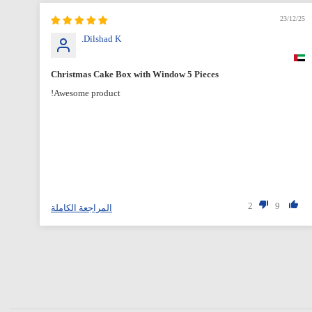
12/25
23/12/25
Dilshad K.
Christmas Cake Box with Window 5 Pieces
Awesome product!
2
9
المراجعة الكاملة