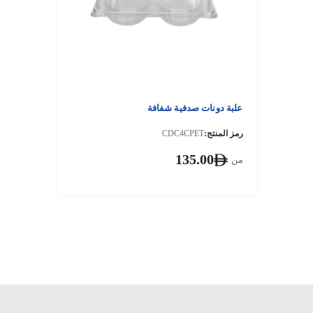
علبة دونات صدفية شفافة
رمز المنتج:
CDC4CPET
135.00
من