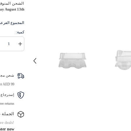
الشحن المتوقع
ay August 13th
المجموع الفرع
كمية:
زيادة
كمية
علبة
دونات
صدفية
شفافة
شحن مجا
ver AED 99
إسترجاع 
ree returns
الجملة B2B
ve deals!
ster now