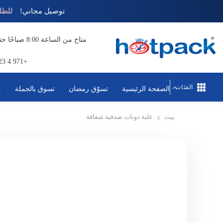
تخطي إلى المحتوى
توصيل مجاني!
+971 4 823 1111
الفئات
الصفحة الرئيسية
تسوّق رمضان
تسوق بالجملة
م
بيت
علبة دونات صدفية شفافة