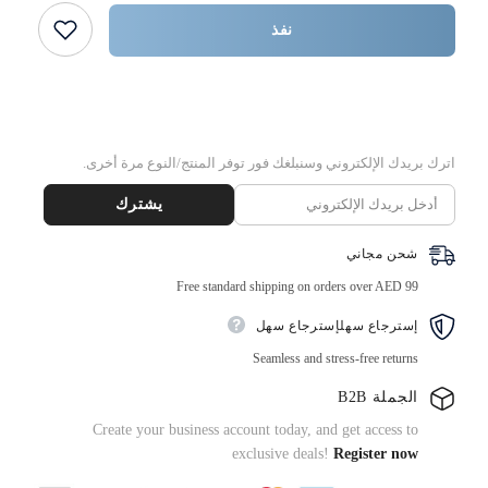
قالب
{{
خبز
المنتج
نفذ
كولومبا
}}
15
×
10.5
اشتر الآن
×
3
سم
|
اترك بريدك الإلكتروني وسنبلغك فور توفر المنتج/النوع مرة أخرى.
2400
قطعة
يشترك
شحن مجاني
Free standard shipping on orders over AED 99
إسترجاع سهلإسترجاع سهل
Seamless and stress-free returns
الجملة B2B
Create your business account today, and get access to
exclusive deals!
Register now