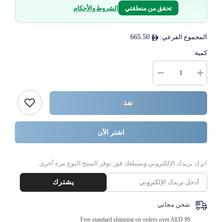
تحقق من منطقتي
الشروط والأحكام
المجموع الفرعي:
665.50
كمية:
زيادة
خفض
كمية
كمية
قالب
{{
خبز
المنتج
نفذ
مستطيل
}}
15
×
6.5
اشتر الآن
×
5
سم
1000
اترك بريدك الإلكتروني وسنبلغك فور توفر المنتج/النوع مرة أخرى.
قطعة
يشترك
شحن مجاني
Free standard shipping on orders over AED 99