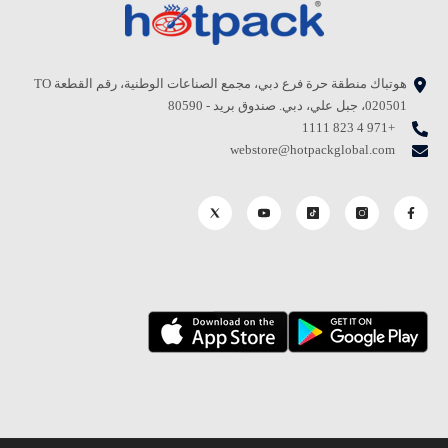
هوتباك منطقة حرة فرع دبي، مجمع الصناعات الوطنية، رقم القطعة TO
020501، جبل علي، دبي. صندوق بريد - 80590
+971 4 823 1111
webstore@hotpackglobal.com