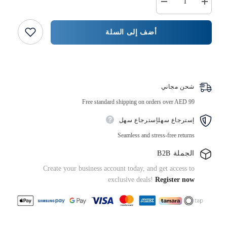
زيادة
خفض
كمية
كمية
مئزر
{{
بلاستيكي
المنتج
أضف إلى السلة
أزرق،
}}
28
بوصة
(عرض)
اشتر الآن
×
46
بوصة
شحن مجاني
(طول)،
100
Free standard shipping on orders over AED 99
قطعة
×
10
إسترجاع سهلإسترجاع سهل
عبوات
Seamless and stress-free returns
الجملة B2B
Create your business account today, and get access to
exclusive deals!
Register now