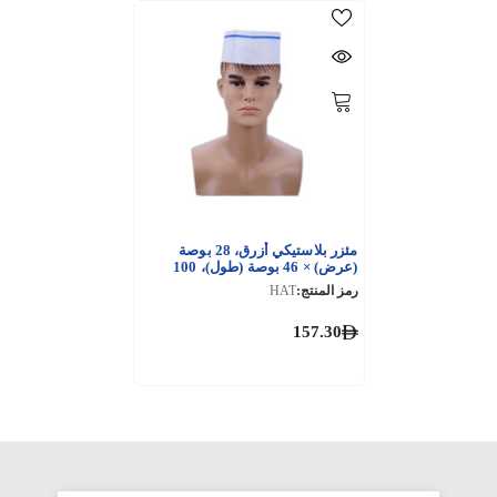
مئزر بلاستيكي أزرق، 28 بوصة
(عرض) × 46 بوصة (طول)، 100
قطعة × 10 عبوات
رمز المنتج:
HAT
157.30