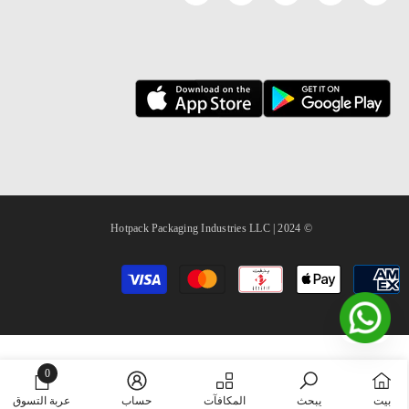
© 2024 | Hotpack Packaging Industries LLC
طرق
الدفع
0
0
بيت
يبحث
المكافآت
حساب
عربة التسوق