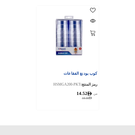
كوب بودنغ الفقاعات
رمز المنتج:
HSMGA200-PKT
14.52
من
18.00