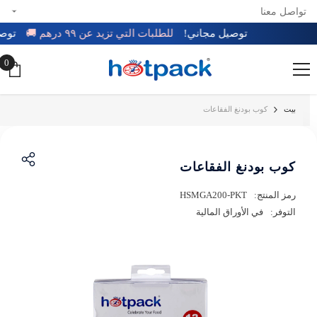
تواصل معنا
تخطي إلى المحتوى
توصيل مجاني!
للطلبات التي تزيد عن ٩٩ درهم 🚚
تو
0
0
عن
بيت
كوب بودنغ الفقاعات
كوب بودنغ الفقاعات
رمز المنتج:
HSMGA200-PKT
التوفر:
في الأوراق المالية