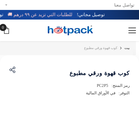
تواصل معنا
تخطي إلى المحتوى
توصيل مجاني!
للطلبات التي تزيد عن ٩٩ درهم 🚚
0
0
عن
بيت
كوب قهوة ورقي مطبوع
كوب قهوة ورقي مطبوع
رمز المنتج:
PC2P5
التوفر:
في الأوراق المالية