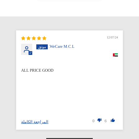
12/07/24
WeCare M.C.L.
ALL PRICE GOOD
Qu
0
6
لة
المراجعة الكاملة