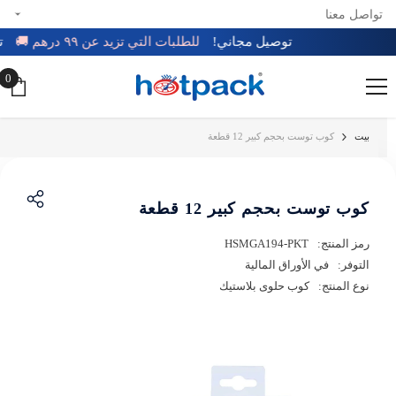
تواصل معنا
تخطي إلى المحتوى
توصيل مجاني!
للطلبات التي تزيد عن ٩٩ درهم 🚚
0
0
عن
بيت
كوب توست بحجم كبير 12 قطعة
كوب توست بحجم كبير 12 قطعة
رمز المنتج:
HSMGA194-PKT
التوفر:
في الأوراق المالية
نوع المنتج:
كوب حلوى بلاستيك