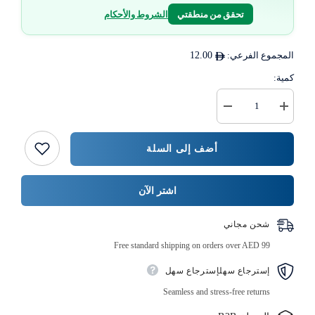
تحقق من منطقتي
الشروط والأحكام
المجموع الفرعي:
12.00
كمية:
زيادة
خفض
كمية
كمية
كوب
{{
توست
المنتج
أضف إلى السلة
بحجم
}}
كبير
12
قطعة
اشتر الآن
شحن مجاني
Free standard shipping on orders over AED 99
إسترجاع سهلإسترجاع سهل
Seamless and stress-free returns