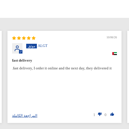
10/06/26
ALGT
fast delivery
fast delivery, I order it online and the next day, they delivered it.
1
0
المراجعة الكاملة