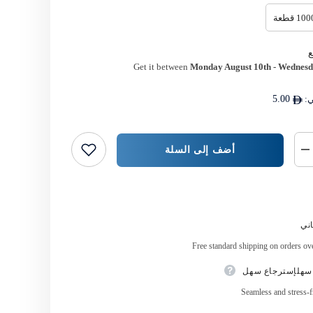
10 قطعة
Get it between
Monday August 10th
-
Wednesd
ي:
5.00
أضف إلى السلة
خفض
كمية
{{
المنتج
اشتر الآن
}}
ني
Free standard shipping on orders o
سهلإسترجاع سهل
Seamless and stress-f