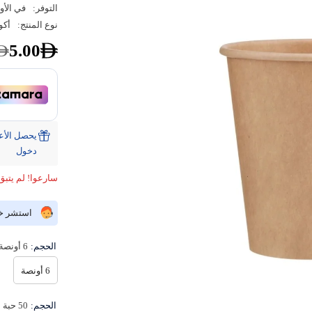
التوفر:
في الأو
نوع المنتج:
أكو
5.00
دخول
سارعوا! لم يتبق 
استشر خبي
الحجم:
6 أونصة
6 أونصة
الحجم:
50 حبة