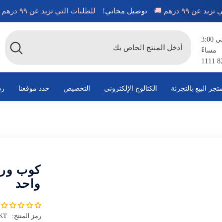
التي تزيد عن ٩٩ درهم 🚚
توصيل مجاني!
للطلبات التي تزيد عن ٩٩ درهم 🚚
متاح من الساعة 8:00 صباحًا حتى 3:00
مساءً
تجر البيع بالتجزئة
الكتالوج الإلكتروني
التخصيص
حدد موقعنا
رد
كوب ورق
واحد
رمز المنتج:
KT