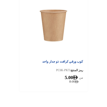
كوب ورقي كرافت ذو جدار واحد
رمز المنتج:
PC6K-PKT
5.00
من
8.00