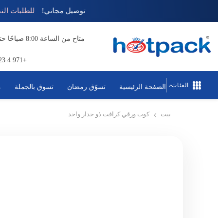
تخطي إلى المحتوى
توصيل مجاني!
للطلبات 
+971 4 823 1111
الفئات
الصفحة الرئيسية
تسوّق رمضان
تسوق بالجملة
م
بيت
كوب ورقي كرافت ذو جدار واحد