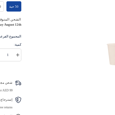
50 حبة
00
الشحن المتوقع
ay August 12th
المجموع الفرع
كمية:
زيادة
كمية
كوب
ورقي
كرافت
ذو
جدار
شحن مجا
واحد
ver AED 99
إسترجاع 
ree returns