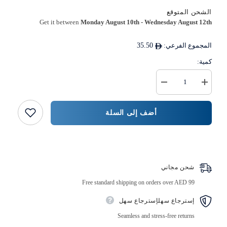
الشحن المتوقع
Get it between
Monday August 10th
-
Wednesday August 12th
المجموع الفرعي:
35.50
كمية:
زيادة
خفض
كمية
كمية
كيس
{{
ورق
المنتج
أضف إلى السلة
كرافت
}}
بلون
بني
بمقبض
اشتر الآن
مسطح
38x14x40
سم
شحن مجاني
Free standard shipping on orders over AED 99
إسترجاع سهلإسترجاع سهل
Seamless and stress-free returns