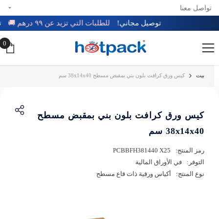
تواصل معنا
تخطي إلى المحتوى
توصيل مجاني!
للطلبات التي تزيد عن ٩٩ درهم 🚚
0
0
عن
بيت
كيس ورق كرافت بلون بني بمقبض مسطح 38x14x40 سم
كيس ورق كرافت بلون بني بمقبض مسطح
38x14x40 سم
رمز المنتج:
PCBBFH381440 X25
التوفر:
في الأوراق المالية
نوع المنتج:
أكياس ورقية ذات قاع مسطح