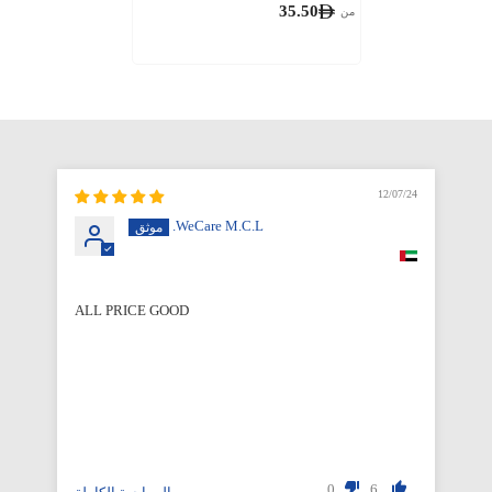
35.50
من
12/07/24
WeCare M.C.L.
ALL PRICE GOOD
Qu
0
6