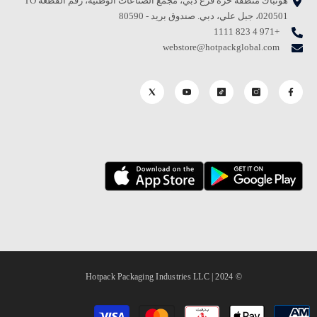
هوتباك منطقة حرة فرع دبي، مجمع الصناعات الوطنية، رقم القطعة TO
020501، جبل علي، دبي. صندوق بريد - 80590
+971 4 823 1111
webstore@hotpackglobal.com
© 2024 | Hotpack Packaging Industries LLC
طرق