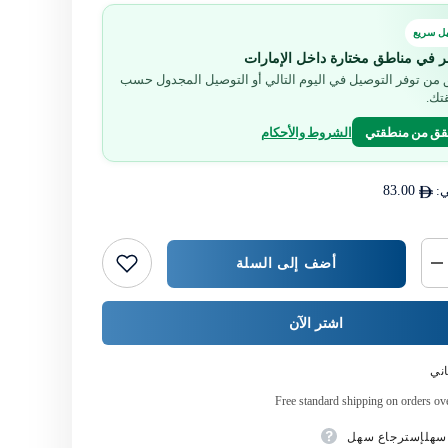
ل سريع
ر في مناطق مختارة داخل الإمارات
من توفر التوصيل في اليوم التالي أو التوصيل المجدول حسب
تك.
قق من منطقتي
الشروط والأحكام
ي:
83.00
أضف إلى السلة
خفض
كمية
{{
المنتج
اشتر الآن
}}
ني
Free standard shipping on orders o
سهلإسترجاع سهل