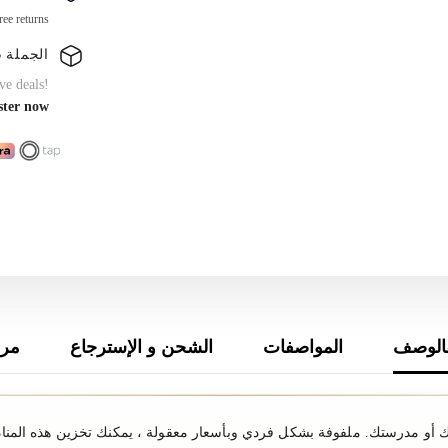
12
قطعة
ree returns
الجملة B2B
ve deals!
ster now
الوصف
المواصفات
الشحن و الإسترجاع
مرا
مك أو مدرستك. ملفوفة بشكل فردي وبأسعار معقولة ، يمكنك تخزين هذه المنا