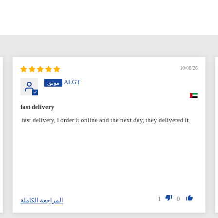
10/06/26
ALGT
fast delivery
fast delivery, I order it online and the next day, they delivered it.
1
0
المراجعة الكاملة