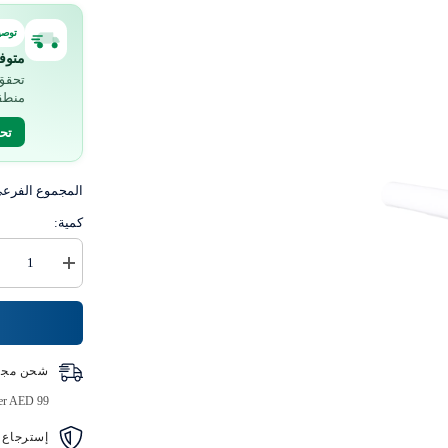
توصي
متوف
تحقق 
منطق
تح
المجموع الفرع
كمية:
زيادة
كمية
لفة
سرير
سوفت
و
كول
شحن مجا
ورقية
صديقة
ver AED 99
للبيئة
طبقة
واحدة
إسترجاع 