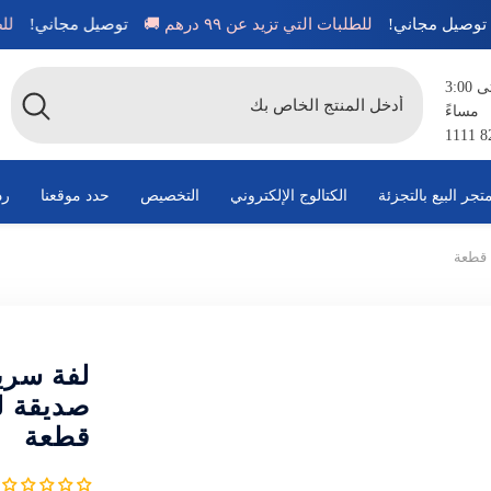
توصيل مجاني!
للطلبات التي تزيد عن ٩٩ درهم 🚚
توصيل مجاني
متاح من الساعة 8:00 صباحًا حتى 3:00
مساءً
تجر البيع بالتجزئة
الكتالوج الإلكتروني
التخصيص
حدد موقعنا
رد
لفة سري
قطعة