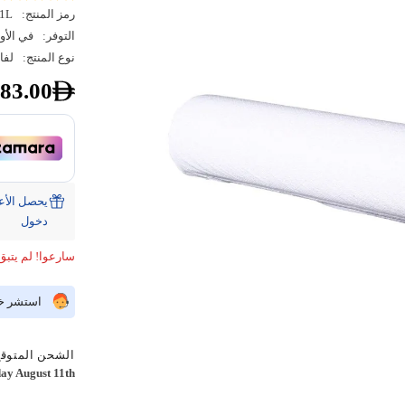
رمز المنتج:
1L
التوفر:
في الأو
نوع المنتج:
لفا
83.00
دخول
سارعوا! لم يتبق
استشر خبي
الشحن المتوقع
ay August 11th