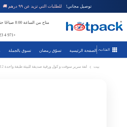
تخطي إلى المحتوى
توصيل مجاني!
للطلبات التي تزيد عن ٩٩ درهم 🚚
+971 4 823 1111
الفئات
الصفحة الرئيسية
تسوّق رمضان
تسوق بالجملة
م
بيت
لفة سرير سوفت و كول ورقية صديقة للبيئة طبقة واحدة 12 قطعة