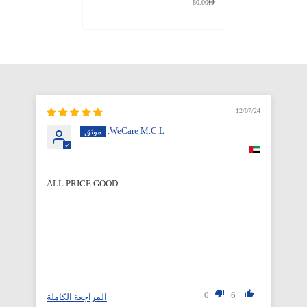
80.00
12/07/24
WeCare M.C.L.
ALL PRICE GOOD
Qu
0
6
لة
المراجعة الكاملة