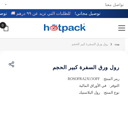
تواصل معنا
تخطي إلى المحتوى
توصيل مجاني!
للطلبات التي تزيد عن ٩٩ درهم 🚚
تو
0
0
عن
بيت
رول ورق السفرة كبير الحجم
رول ورق السفرة كبير الحجم
رمز المنتج:
ROSOFRA2X15OFF
التوفر:
في الأوراق المالية
نوع المنتج:
رول البلاستيك