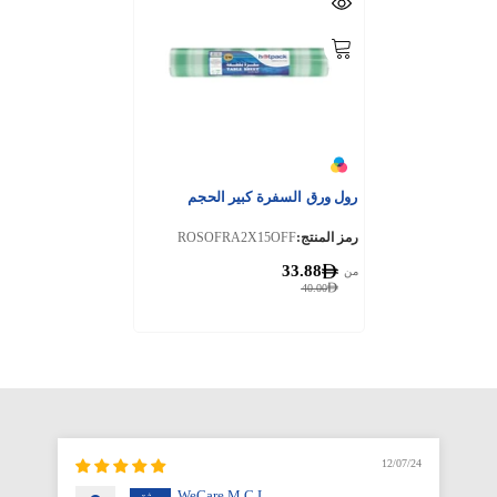
رول ورق السفرة كبير الحجم
رمز المنتج:
ROSOFRA2X15OFF
33.88
من
40.00
12/07/24
WeCare M.C.L.