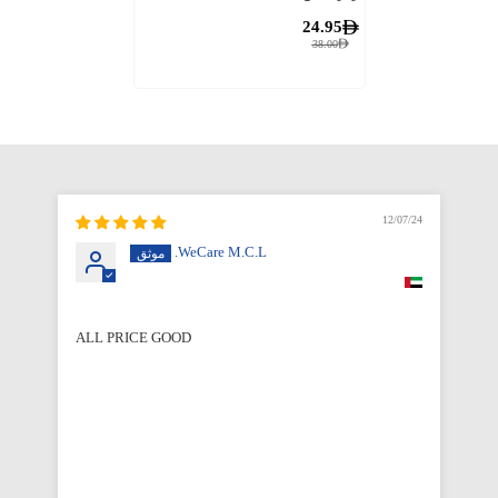
24.95
38.00
12/07/24
WeCare M.C.L.
ALL PRICE GOOD
Qu