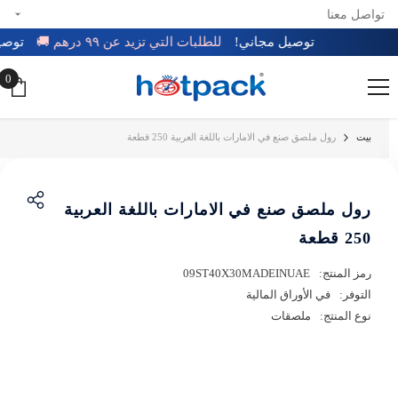
تواصل معنا
تخطي إلى المحتوى
توصيل مجاني!
للطلبات التي تزيد عن ٩٩ درهم 🚚
توص
0
0
عن
بيت
رول ملصق صنع في الامارات باللغة العربية 250 قطعة
رول ملصق صنع في الامارات باللغة العربية
250 قطعة
رمز المنتج:
09ST40X30MADEINUAE
التوفر:
في الأوراق المالية
نوع المنتج:
ملصقات