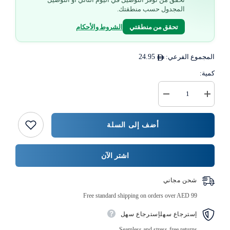
المجدول حسب منطقتك.
تحقق من منطقتي
الشروط والأحكام
المجموع الفرعي:
24.95
كمية:
زيادة
خفض
كمية
كمية
رول
{{
ملصق
المنتج
أضف إلى السلة
صنع
}}
في
الامارات
باللغة
اشتر الآن
العربية
250
قطعة
شحن مجاني
Free standard shipping on orders over AED 99
إسترجاع سهلإسترجاع سهل
Seamless and stress-free returns