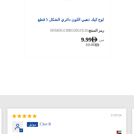
لوح كيك ذهبي اللون دائري الشكل 5 قطع
رمز المنتج:
HSMDGCBRO20GOLD
9.99
من
10.00
17/07/24
Cher R.