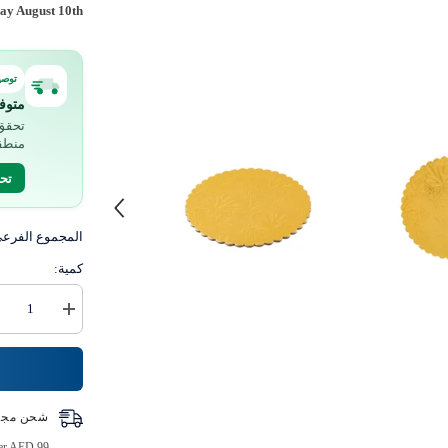
y August 10th
توصي
متوف
تحقق 
منطق
تح
المجموع الفرع
كمية:
زيادة
كمية
لوح
كيك
ذهبي
اللون
دائري
شحن مجا
الشكل
5
ver AED 99