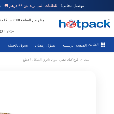
تخطي إلى المحتوى
توصيل مجاني!
للطلبات التي تزيد عن ٩٩ درهم 🚚
+971 4 823 1111
الفئات
الصفحة الرئيسية
تسوّق رمضان
تسوق بالجملة
م
بيت
لوح كيك ذهبي اللون دائري الشكل 5 قطع