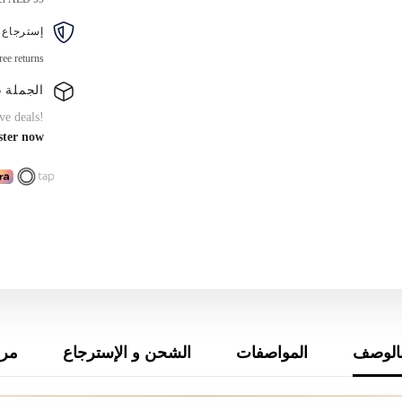
قطع
إسترجاع 
ree returns
الجملة B2B
ve deals!
ster now
الوصف
المواصفات
الشحن و الإسترجاع
مرا