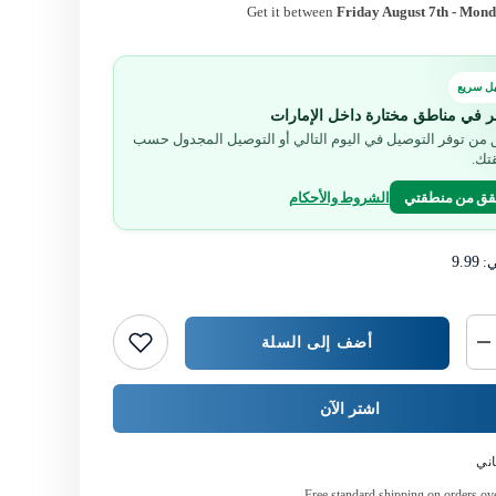
Get it between
Friday August 7th
-
Monda
ل سريع
ر في مناطق مختارة داخل الإمارات
من توفر التوصيل في اليوم التالي أو التوصيل المجدول حسب
تك.
قق من منطقتي
الشروط والأحكام
ي:
9.99
أضف إلى السلة
خفض
كمية
{{
المنتج
اشتر الآن
}}
ني
Free standard shipping on orders o