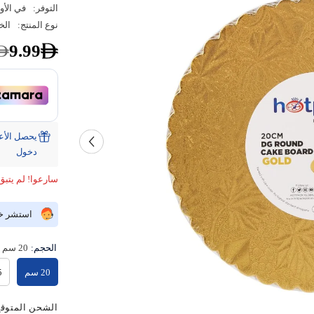
التوفر:
في الأو
نوع المنتج:
الخ
9.99
دخول
سارعوا! لم يتبق
استشر خبي
الحجم:
20 سم
20 سم
5
الشحن المتوقع