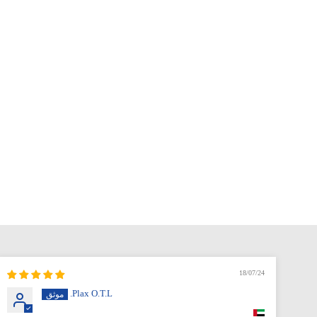
18/07/24
Plax O.T.L.