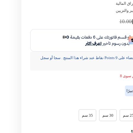
راق المالية
بز والتزيين
مشاركة
10.00
يحصل الأعضاء على 9 Points نقاط عند شراء هذا المنتج . سجا أو سجل
 سوى 8
رًا
2 سم
30 سم
35 سم