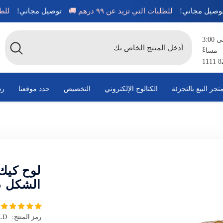
توصيل مجاني!
للطلبات التي تزيد عن ٩٩ درهم 🚚
توصيل مجاني!
متاح من الساعة 8:00 صباحًا حتى 3:00
مساءً
تجر البيع بالتجزئة
الكتالوج الإلكتروني
التخصيص
حدد موقعنا
رد
لوح كيك
الشكل 5 قطع
رمز المنتج:
LD