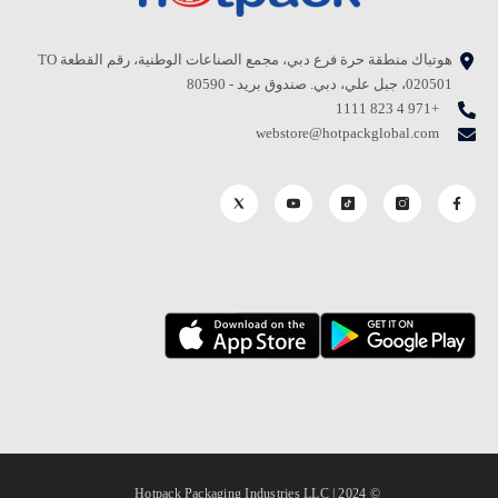
هوتباك منطقة حرة فرع دبي، مجمع الصناعات الوطنية، رقم القطعة TO
020501، جبل علي، دبي. صندوق بريد - 80590
+971 4 823 1111
webstore@hotpackglobal.com
© 2024 | Hotpack Packaging Industries LLC