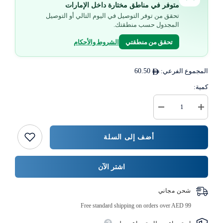
متوفر في مناطق مختارة داخل الإمارات
تحقق من توفر التوصيل في اليوم التالي أو التوصيل
المجدول حسب منطقتك.
تحقق من منطقتي
الشروط والأحكام
المجموع الفرعي:
60.50
كمية:
زيادة
خفض
كمية
كمية
حاوية
{{
إعداد
المنتج
أضف إلى السلة
وجبات
}}
مستطيلة
باللونين
الأحمر
اشتر الآن
والاسود
1000
مل
شحن مجاني
+
غطاء
Free standard shipping on orders over AED 99
50
مجموعة