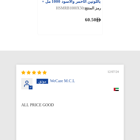
باللونين الأحمر والاسود 1000 مل +
غطاء 50 مجموعة
رمز المنتج:
HSMRB1000X50
60.50
12/07/24
WeCare M.C.L.
ALL PRICE GOOD
Qu