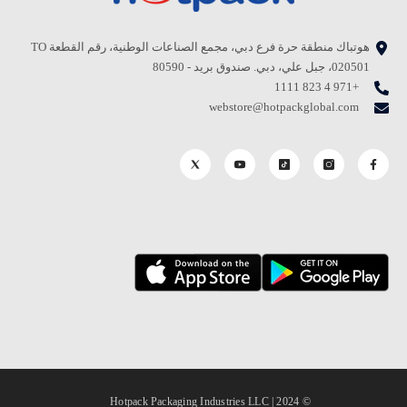
هوتباك منطقة حرة فرع دبي، مجمع الصناعات الوطنية، رقم القطعة TO
020501، جبل علي، دبي. صندوق بريد - 80590
+971 4 823 1111
webstore@hotpackglobal.com
© 2024 | Hotpack Packaging Industries LLC