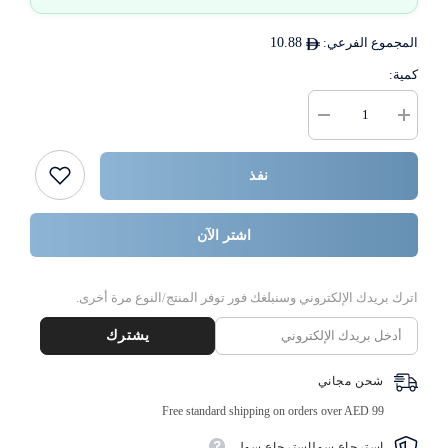
المجموع الفرعي:
10.88
كمية:
زيادة
خفض
كمية
كمية
معقم
{{
اليدين
المنتج
نفذ
سوفت
}}
آند
كول،
عبوة
اشتر الآن
٥٠٠
مل
اترك بريدك الإلكتروني وسنبلغك فور توفر المنتج/النوع مرة أخرى.
يشترك
شحن مجاني
Free standard shipping on orders over AED 99
إسترجاع سهلإسترجاع سهل