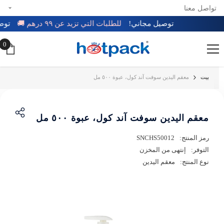
تواصل معنا
تخطي إلى المحتوى
توصيل مجاني!
للطلبات التي تزيد عن ٩٩ درهم 🚚
ت
0
0
عن
بيت
معقم اليدين سوفت آند كول، عبوة ٥٠٠ مل
معقم اليدين سوفت آند كول، عبوة ٥٠٠ مل
رمز المنتج:
SNCHS50012
التوفر:
إنتهى من المخزن
نوع المنتج:
معقم اليدين