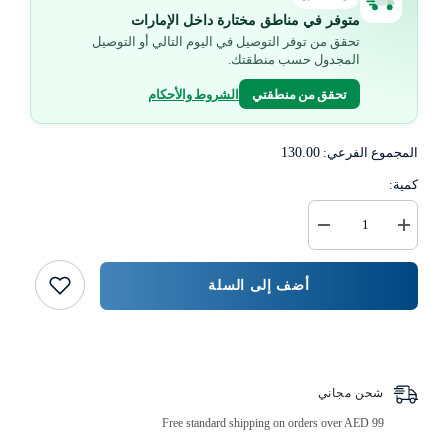
متوفر في مناطق مختارة داخل الإمارات
تحقق من توفر التوصيل في اليوم التالي أو التوصيل
المجدول حسب منطقتك.
تحقق من منطقتي
الشروط والأحكام
المجموع الفرعي:
130.00
كمية:
زيادة
خفض
كمية
كمية
ورقة
{{
سفرة
المنتج
أضف إلى السلة
بيضاء
}}
اشتر الآن
شحن مجاني
Free standard shipping on orders over AED 99