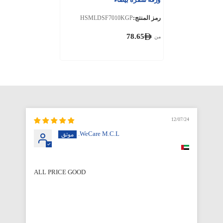
رمز المنتج:
HSMLDSF7010KGP
78.65
من
12/07/24
WeCare M.C.L.
ALL PRICE GOOD
Qu