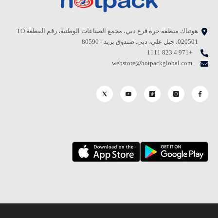
هوتباك منطقة حرة فرع دبي، مجمع الصناعات الوطنية، رقم القطعة TO
020501، جبل علي، دبي. صندوق بريد - 80590
+971 4 823 1111
webstore@hotpackglobal.com