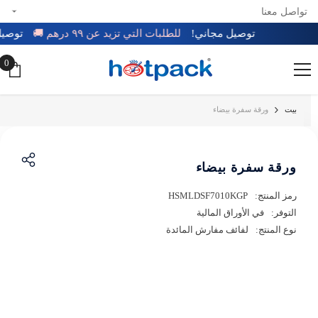
تواصل معنا
تخطي إلى المحتوى
توصيل مجاني!
للطلبات التي تزيد عن ٩٩ درهم 🚚
توص
0
0
عن
بيت
ورقة سفرة بيضاء
ورقة سفرة بيضاء
رمز المنتج:
HSMLDSF7010KGP
التوفر:
في الأوراق المالية
نوع المنتج:
لفائف مفارش المائدة