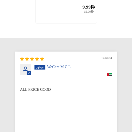
9.99
15.00
12/07/24
WeCare M.C.L.
ALL PRICE GOOD
Qu