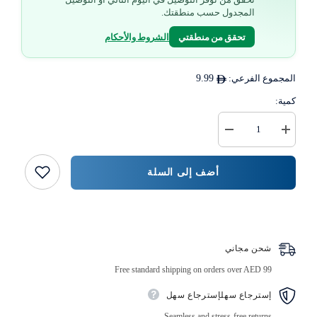
المجدول حسب منطقتك.
تحقق من منطقتي
الشروط والأحكام
المجموع الفرعي:
9.99
كمية:
زيادة
خفض
كمية
كمية
قطعة
{{
لتقديم
المنتج
أضف إلى السلة
الكعكة
}}
بشكل
دائري
12
اشتر الآن
قطعة
شحن مجاني
Free standard shipping on orders over AED 99
إسترجاع سهلإسترجاع سهل
Seamless and stress-free returns