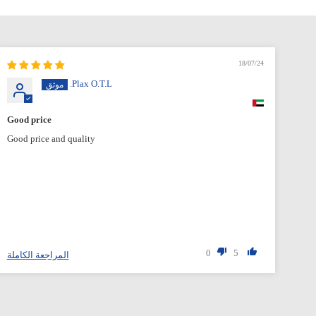
18/07/24
Plax O.T.L.
Good price
Exc
Good price and quality
0
5
ملة
المراجعة الكاملة