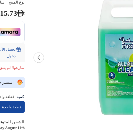
نوع المنتج:
سائ
15.73
دخول
سارعوا! لم يتبق 
استشر خبي
كمية:
قطعة واح
قطعة واحدة
الشحن المتوقع
ay August 11th