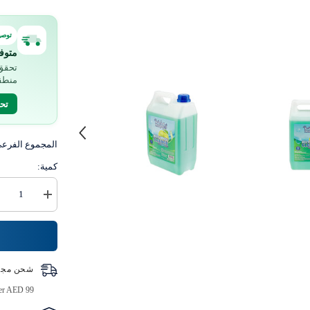
توصي
متوف
تحقق 
منطق
تح
المجموع الفرع
كمية:
زيادة
كمية
منظف
متعدد
الأغراض
شحن مجا
ver AED 99