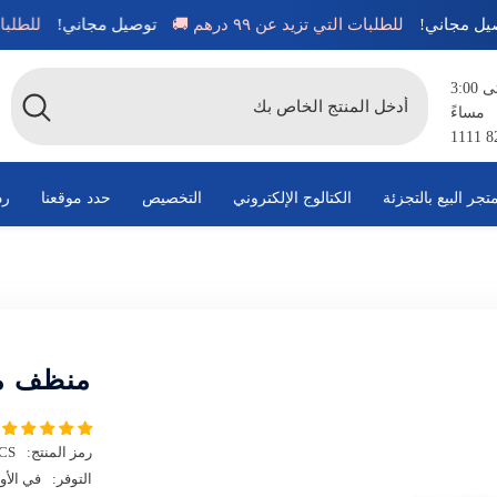
توصيل مجاني!
للطلبات التي تزيد عن ٩٩ درهم 🚚
توصيل مجاني!
متاح من الساعة 8:00 صباحًا حتى 3:00
مساءً
تجر البيع بالتجزئة
الكتالوج الإلكتروني
التخصيص
حدد موقعنا
رد
منظف ​​
رمز المنتج:
CS
التوفر:
في الأو