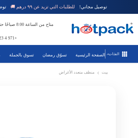
تخطي إلى المحتوى
توصيل مجاني!
للطلبات التي تزيد عن ٩٩ درهم 🚚
+971 4 823 1111
الفئات
الصفحة الرئيسية
تسوّق رمضان
تسوق بالجملة
م
بيت
منظف ​​متعدد الأغراض