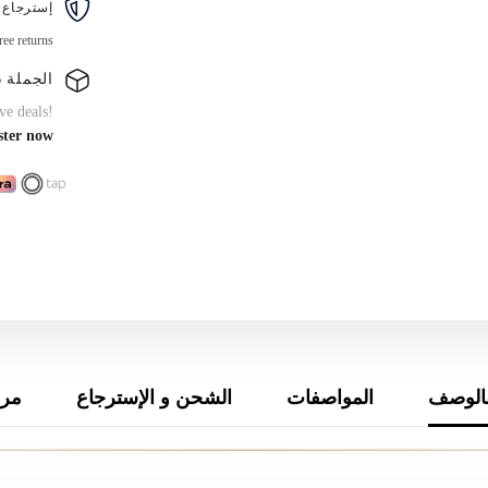
إسترجاع 
ree returns
الجملة B2B
ve deals!
ster now
الوصف
المواصفات
الشحن و الإسترجاع
مرا