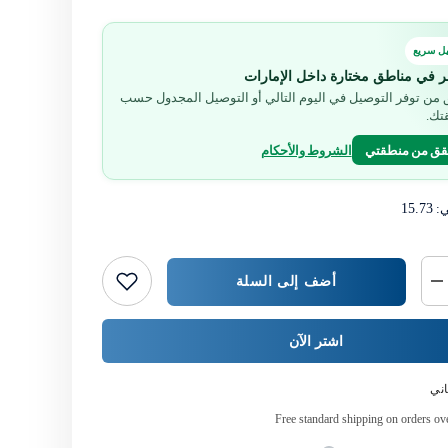
ل سريع
ر في مناطق مختارة داخل الإمارات
من توفر التوصيل في اليوم التالي أو التوصيل المجدول حسب
تك.
قق من منطقتي
الشروط والأحكام
ي:
15.73
أضف إلى السلة
خفض
كمية
{{
المنتج
اشتر الآن
}}
ني
Free standard shipping on orders o