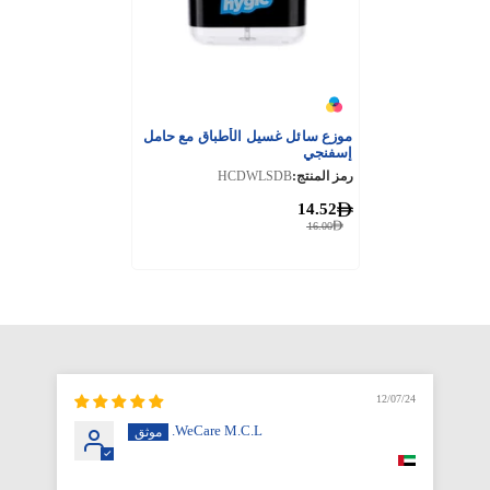
موزع سائل غسيل الأطباق مع حامل
إسفنجي
رمز المنتج:
HCDWLSDB
14.52
16.00
12/07/24
WeCare M.C.L.