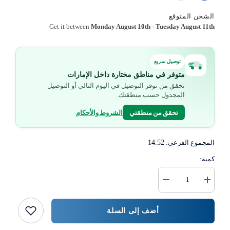
الشحن المتوقع
Get it between
Monday August 10th
-
Tuesday August 11th
توصيل سريع
متوفر في مناطق مختارة داخل الإمارات
تحقق من توفر التوصيل في اليوم التالي أو التوصيل
المجدول حسب منطقتك.
تحقق من منطقتي
الشروط والأحكام
المجموع الفرعي:
14.52
كمية:
زيادة
خفض
كمية
كمية
موزع
{{
سائل
المنتج
أضف إلى السلة
غسيل
}}
الأطباق
مع