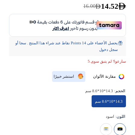
14.52
16.00
يحصل الأعضاء على 14 Points نقاط عند شراء هذا المنتج . سجا أو
سجل دخول
سارعوا! لم يتبق سوى 5
مقارنة الألوان
استشر خبيرًا
الحجم:
14.3*10*8.6 سم
14.3*10*8.6 سم
اللون:
اسود