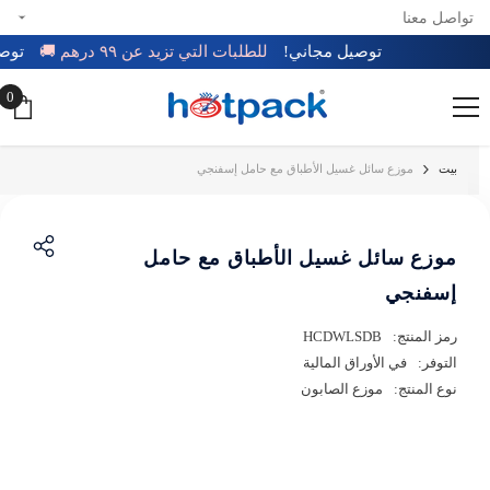
تواصل معنا
تخطي إلى المحتوى
توصيل مجاني!
للطلبات التي تزيد عن ٩٩ درهم 🚚
ت
0
0
عن
بيت
موزع سائل غسيل الأطباق مع حامل إسفنجي
موزع سائل غسيل الأطباق مع حامل
إسفنجي
رمز المنتج:
HCDWLSDB
التوفر:
في الأوراق المالية
نوع المنتج:
موزع الصابون