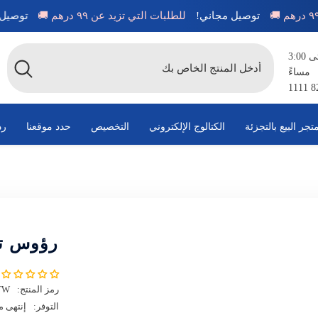
درهم 🚚
توصيل مجاني!
للطلبات التي تزيد عن ٩٩ درهم 🚚
ت
متاح من الساعة 8:00 صباحًا حتى 3:00
مساءً
تجر البيع بالتجزئة
الكتالوج الإلكتروني
التخصيص
حدد موقعنا
رد
رؤوس تزيين
رمز المنتج:
TW
التوفر:
إنتهى 