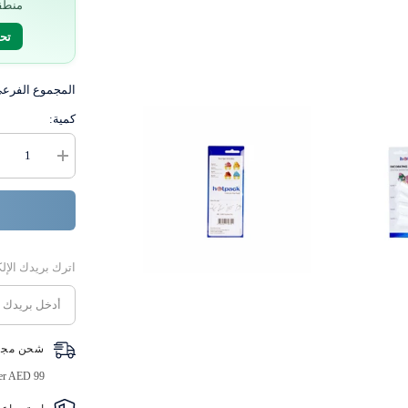
منطق
تح
المجموع الفرع
كمية:
زيادة
كمية
رؤوس
تزيين
بيضاء
4
فوهات
اترك بريدك الإل
شحن مجا
ver AED 99