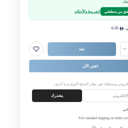
تك.
قق من منطقتي
الشروط والأحكام
ي:
6.05
نفذ
خفض
كمية
{{
المنتج
اشتر الآن
}}
كتروني وسنبلغك فور توفر المنتج/النوع مرة أخرى.
يشترك
ني
Free standard shipping on orders o