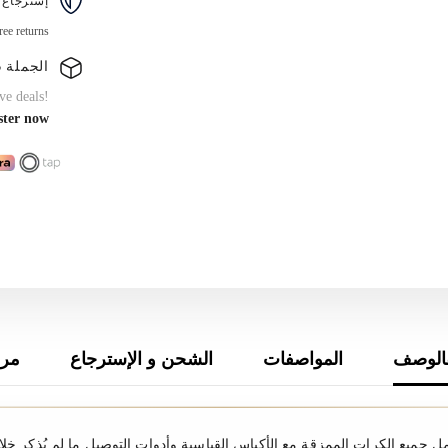
إسترجاع 
ree returns
الجملة B2B
ve deals!
ster now
الوصف
المواصفات
الشحن و الإسترجاع
مرا
مل جميع الكرات الممزقة مع الأكياس القياسية وأدوات التوصيل ما لم يُذكر خل