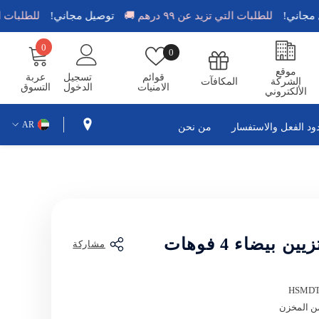
وصيل مجاني!
للطلبات التي تزيد عن ٩٩ درهم 🚚
توصيل مجاني!
للطلب
0
0
قوائم
0
عناصر
الامنيات
موقع
قوائم
تسجيل
عربة
الشركة
المكافآت
الامنيات
الدخول
التسوق
الألكتروني
AR
ود الفعل والاستفسار
من نحن
EN
AR
 بيضاء 4 فوهات
مشاركة
HSMD
من المخزن