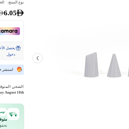
نوع المنتج:
الخ
6.05
دخول
استشر خبي
الشحن المتوقع
y August 10th
توصي
متوف
تحقق 