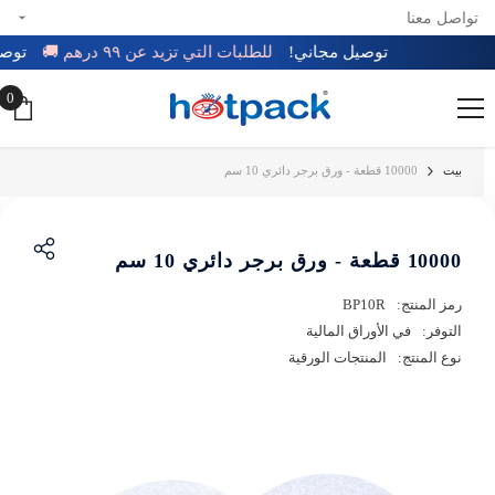
تواصل معنا
تخطي إلى المحتوى
توصيل مجاني!
للطلبات التي تزيد عن ٩٩ درهم 🚚
تو
0
0
عن
بيت
10000 قطعة - ورق برجر دائري 10 سم
10000 قطعة - ورق برجر دائري 10 سم
رمز المنتج:
BP10R
التوفر:
في الأوراق المالية
نوع المنتج:
المنتجات الورقية