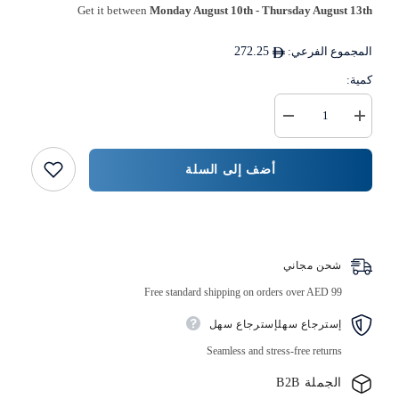
Get it between
Monday August 10th
-
Thursday August 13th
المجموع الفرعي:
272.25
كمية:
زيادة
خفض
كمية
كمية
{{
10000
قطعة
المنتج
أضف إلى السلة
}}
-
ورق
برجر
دائري
اشتر الآن
10
سم
شحن مجاني
Free standard shipping on orders over AED 99
إسترجاع سهلإسترجاع سهل
Seamless and stress-free returns
الجملة B2B