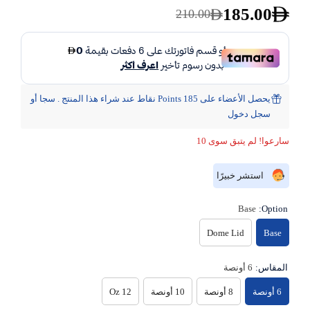
185.00
210.00
يحصل الأعضاء على 185 Points نقاط عند شراء هذا المنتج . سجا أو
سجل دخول
سارعوا! لم يتبق سوى 10
استشر خبيرًا
Base
Option:
Dome Lid
Base
المقاس:
6 أونصة
6 أونصة
8 أونصة
10 أونصة
12 Oz