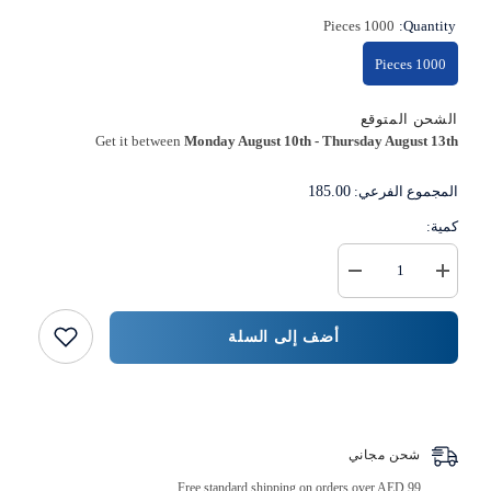
1000 Pieces
Quantity:
1000 Pieces
الشحن المتوقع
Get it between
Monday August 10th
-
Thursday August 13th
المجموع الفرعي:
185.00
كمية:
زيادة
خفض
كمية
كمية
وعاء
{{
الآيس
المنتج
أضف إلى السلة
كريم
}}
1000
قطعة
بسعة
اشتر الآن
6
أونصة
و
شحن مجاني
فتحة
قطرها
Free standard shipping on orders over AED 99