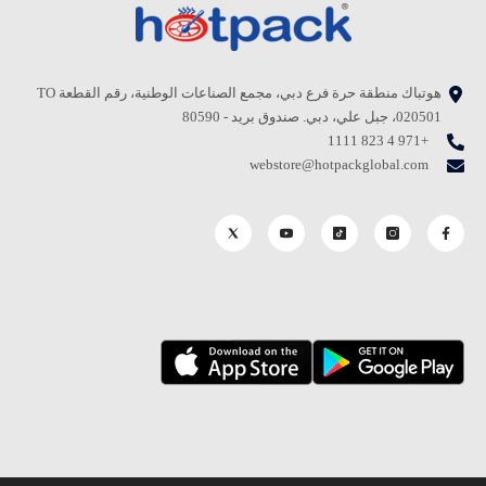
هوتباك منطقة حرة فرع دبي، مجمع الصناعات الوطنية، رقم القطعة TO
020501، جبل علي، دبي. صندوق بريد - 80590
+971 4 823 1111
webstore@hotpackglobal.com