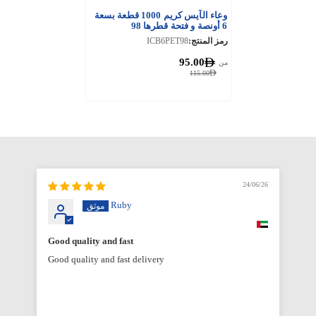
وعاء الآيس كريم 1000 قطعة بسعة
6 أونصة و فتحة قطرها 98
رمز المنتج:
ICB6PET98
95.00
من
115.00
6/26
24/06/26
Ruby
Good quality and fast
Good quality and fast delivery