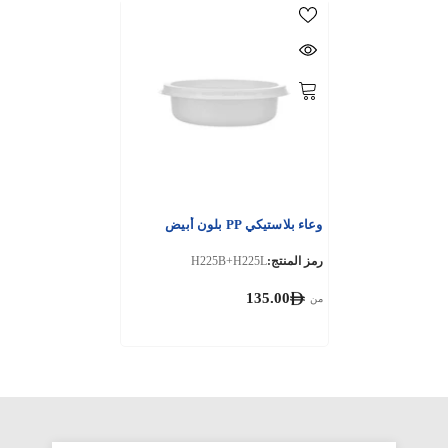
وعاء بلاستيكي PP بلون أبيض
رمز المنتج:
H225B+H225L
135.00
من