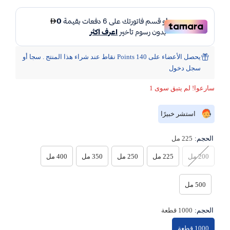
يحصل الأعضاء على 140 Points نقاط عند شراء هذا المنتج . سجا أو
سجل دخول
سارعوا! لم يتبق سوى 1
استشر خبيرًا
الحجم:
225 مل
200 مل
225 مل
250 مل
350 مل
400 مل
500 مل
الحجم:
1000 قطعة
1000 قطعة