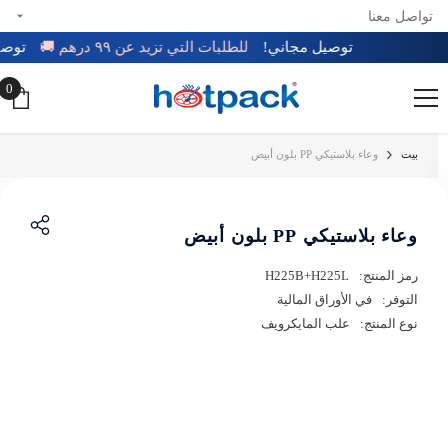
تواصل معنا
تخطي إلى المحتوى
توصيل مجاني!
للطلبات التي تزيد عن ٩٩ درهم 🚚
تو
0
0
عن
بيت
وعاء بلاستيكي PP بلون أبيض
وعاء بلاستيكي PP بلون أبيض
رمز المنتج:
H225B+H225L
التوفر:
في الأوراق المالية
نوع المنتج:
علب المايكرويف