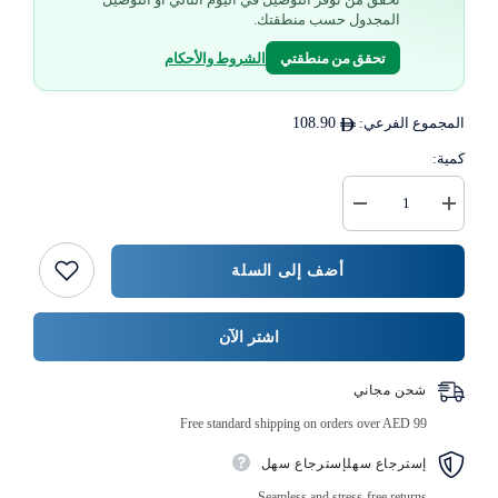
المجدول حسب منطقتك.
تحقق من منطقتي
الشروط والأحكام
المجموع الفرعي:
108.90
كمية:
زيادة
خفض
كمية
كمية
وعاء
{{
بلاستيكي
المنتج
أضف إلى السلة
أبيض
}}
سعة
12
أونصة،
اشتر الآن
500
قطعة
شحن مجاني
Free standard shipping on orders over AED 99
إسترجاع سهلإسترجاع سهل
Seamless and stress-free returns