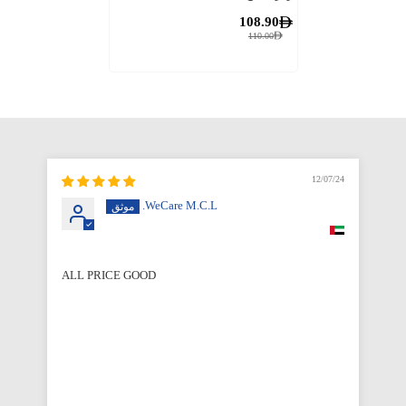
108.90
110.00
12/07/24
WeCare M.C.L.
ALL PRICE GOOD
Qu