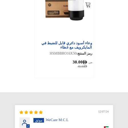
وعاء أسود دائري قابل للضبط في
المايكرويف مع غطاء
رمز المنتج:
HSMBBRO16X50
30.00
من
40.00
12/07/24
WeCare M.C.L.