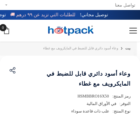
تواصل معنا
تخطي إلى المحتوى
توصيل مجاني!
للطلبات التي تزيد عن ٩٩ درهم 🚚
ت
0
0
عن
بيت
وعاء أسود دائري قابل للضبط في المايكرويف مع غطاء
وعاء أسود دائري قابل للضبط في
المايكرويف مع غطاء
رمز المنتج:
HSMBBRO16X50
التوفر:
في الأوراق المالية
نوع المنتج:
علب ذات قاعدة سوداء