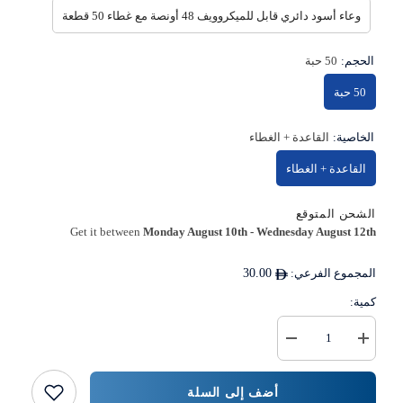
وعاء أسود دائري قابل للميكروويف 48 أونصة مع غطاء 50 قطعة
الحجم:
50 حبة
50 حبة
الخاصية:
القاعدة + الغطاء
القاعدة + الغطاء
الشحن المتوقع
Get it between
Monday August 10th
-
Wednesday August 12th
المجموع الفرعي:
30.00
كمية:
زيادة
خفض
كمية
كمية
وعاء
{{
أسود
المنتج
أضف إلى السلة
دائري
}}