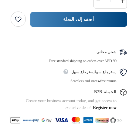
زيادة
خفض
كمية
كمية
وعاء
{{
قابل
المنتج
أضف إلى السلة
للتحلل
}}
الحيوي
ذو
حافة
اشتر الآن
عريضة
سعة
12
شحن مجاني
أونصة،
300
Free standard shipping on orders over AED 99
قطعة
إسترجاع سهلإسترجاع سهل
Seamless and stress-free returns
الجملة B2B
Create your business account today, and get access to
exclusive deals!
Register now